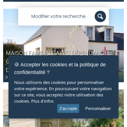
Modifier votre recherche
MAISON FAMILIALE AVEC DÉPENDANCE ET
GRAND TERRAIN, FACE AUX SPOTS DE SURF
🍪 Accepter les cookies et la politique de
DE PORS CARN
confidentialité ?
PENMARCH
- FINISTÈRE (29) -
690 000
€ F.A.I.
- JT04
Nous utilisons des cookies pour personnaliser
votre expérience. En poursuivant votre navigation
sur ce site, vous acceptez notre utilisation des
cookies.
Plus d'infos
J'accepte
Personnaliser