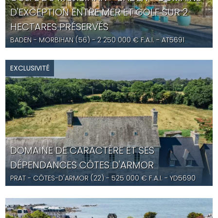
D'EXCEPTION ENTRE MER ET GOLF SUR 2
HECTARES PRÉSERVÉS
BADEN
- MORBIHAN (56) -
2 250 000
€ F.A.I.
- AT5691
EXCLUSIVITÉ
DOMAINE DE CARACTÈRE ET SES
DÉPENDANCES CÔTES D'ARMOR
PRAT
- CÔTES-D'ARMOR (22) -
525 000
€ F.A.I.
- YD5690