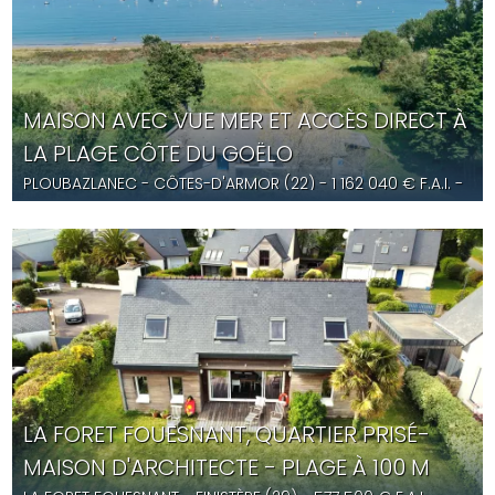
MAISON AVEC VUE MER ET ACCÈS DIRECT À
LA PLAGE CÔTE DU GOËLO
PLOUBAZLANEC
- CÔTES-D'ARMOR (22) -
1 162 040
€ F.A.I.
-
YD5644
LA FORET FOUESNANT, QUARTIER PRISÉ-
MAISON D'ARCHITECTE - PLAGE À 100 M