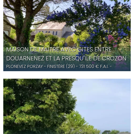
MAISON DE MAITRE AVEC GITES ENTRE
DOUARNENEZ ET LA PRESQU'ILE DE CROZON
PLONEVEZ PORZAY
- FINISTÈRE (29) -
731 500
€ F.A.I.
-
JG5670