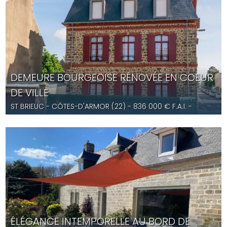
DEMEURE BOURGEOISE RÉNOVÉE EN COEUR
DE VILLE
ST BRIEUC
- CÔTES-D'ARMOR (22) -
836 000
€ F.A.I.
-
YD5650
ÉLÉGANCE INTEMPORELLE AU BORD DE