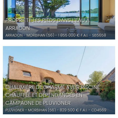
PROPRIÉTÉ LES PIEDS DANS L'EAU À
ARRADON
ARRADON
- MORBIHAN (56) -
1 855 000
€ F.A.I.
- SB5658
CHAUMIÈRE DE CHARME AVEC PISCINE
CHAUFFÉE ET DÉPENDANCES EN
CAMPAGNE DE PLUVIGNER
PLUVIGNER
- MORBIHAN (56) -
829 500
€ F.A.I.
- CD4569