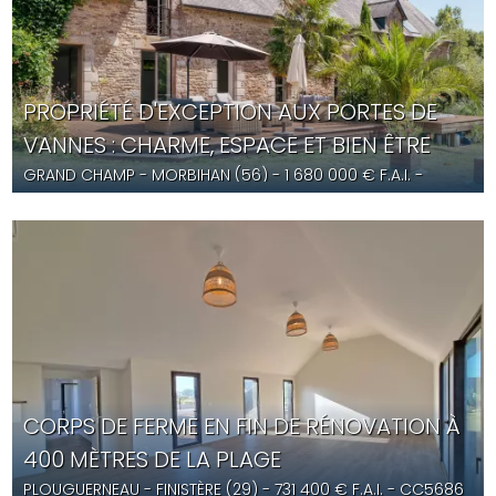
PROPRIÉTÉ D'EXCEPTION AUX PORTES DE
VANNES : CHARME, ESPACE ET BIEN ÊTRE
GRAND CHAMP
- MORBIHAN (56) -
1 680 000
€ F.A.I.
-
AT5684
CORPS DE FERME EN FIN DE RÉNOVATION À
400 MÈTRES DE LA PLAGE
PLOUGUERNEAU
- FINISTÈRE (29) -
731 400
€ F.A.I.
- CC5686