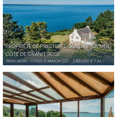
PROPRIÉTÉ DE PRESTIGE DOMINANT LA MER
CÔTE DE GRANIT ROSE
TREBEURDEN
- CÔTES-D'ARMOR (22) -
2 821 500
€ F.A.I.
-
YD5680