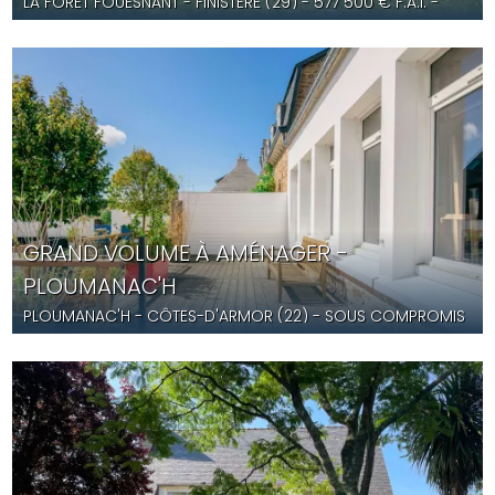
LA FORET FOUESNANT
- FINISTÈRE (29) -
577 500
€ F.A.I.
-
ST5640
GRAND VOLUME À AMÉNAGER -
PLOUMANAC'H
PLOUMANAC'H
- CÔTES-D'ARMOR (22) -
SOUS COMPROMIS
- YD5608A