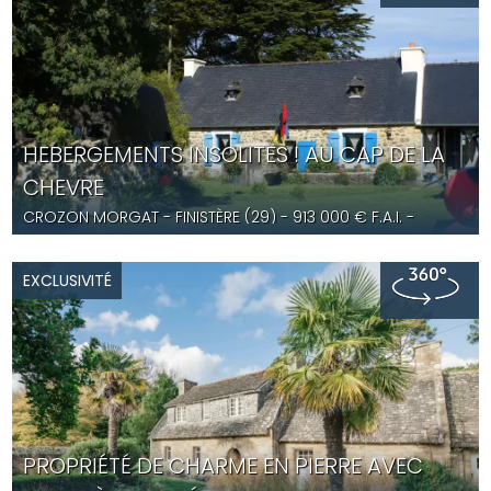
HEBERGEMENTS INSOLITES ! AU CAP DE LA
CHEVRE
CROZON MORGAT
- FINISTÈRE (29) -
913 000
€ F.A.I.
-
PLG5630
EXCLUSIVITÉ
PROPRIÉTÉ DE CHARME EN PIERRE AVEC