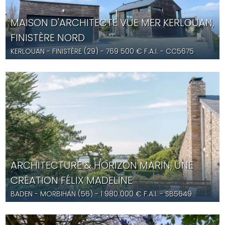
MAISON D'ARCHITECTE VUE MER KERLOUAN,
FINISTÈRE NORD
KERLOUAN
- FINISTÈRE (29) -
769 500
€ F.A.I.
- CC5675
ARCHITECTURE & HORIZON MARIN, UNE
CRÉATION FÉLIX MADELINE
BADEN
- MORBIHAN (56) -
1 980 000
€ F.A.I.
- SB5649