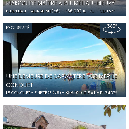
MAISON DE MAÎTRE À PLUMÉLIAU-BIEUZY
PLUMELIAU
- MORBIHAN (56) -
466 000
€ F.A.I.
- CD4574
EXCLUSIVITÉ
UNE DEMEURE DE CARACTÈRE VUE MER LE
CONQUET
LE CONQUET
- FINISTÈRE (29) -
898 000
€ F.A.I.
- PLG4573