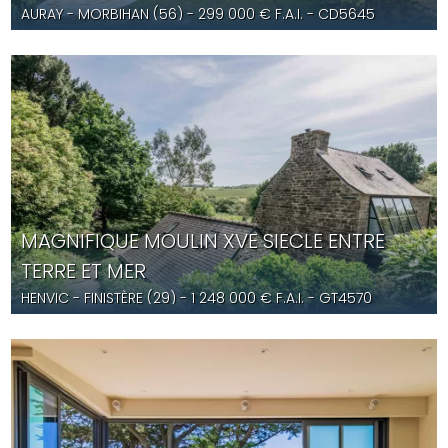
AURAY
- MORBIHAN (56) -
299 000
€ F.A.I.
- CD5645
MAGNIFIQUE MOULIN XVE SIECLE ENTRE
TERRE ET MER
HENVIC
- FINISTÈRE (29) -
1 248 000
€ F.A.I.
- GT4570