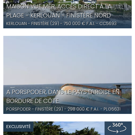
MAISON VUE MER, ACCÈS DIRECT À LA
PLAGE - KERLOUAN - FINISTÈRE NORD
KERLOUAN
- FINISTÈRE (29) -
750 000
€ F.A.I.
- CC5693
A PORSPODER, DANS LE PAYS D'IROISE EN
BORDURE DE CÔTE.
PORSPODER
- FINISTÈRE (29) -
298 000
€ F.A.I.
- PLG5631
EXCLUSIVITÉ