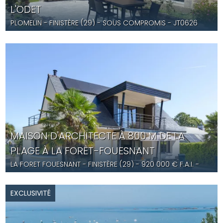
L'ODET
PLOMELIN
- FINISTÈRE (29) -
SOUS COMPROMIS
- JT0626
MAISON D'ARCHITECTE À 800 M DE LA
PLAGE À LA FORÊT-FOUESNANT
LA FORET FOUESNANT
- FINISTÈRE (29) -
920 000
€ F.A.I.
-
ST5646
EXCLUSIVITÉ