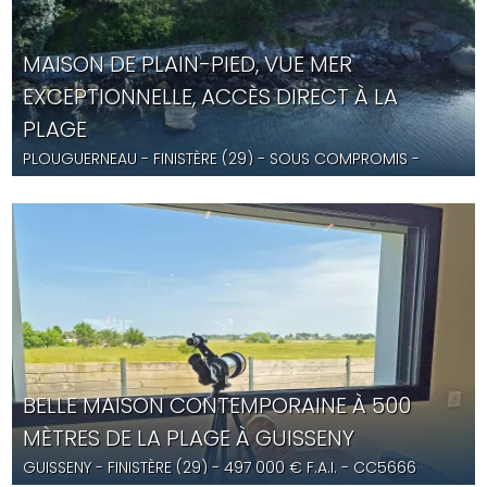
MAISON DE PLAIN-PIED, VUE MER
EXCEPTIONNELLE, ACCÈS DIRECT À LA
PLAGE
PLOUGUERNEAU
- FINISTÈRE (29) -
SOUS COMPROMIS
-
CC5676
BELLE MAISON CONTEMPORAINE À 500
MÈTRES DE LA PLAGE À GUISSENY
GUISSENY
- FINISTÈRE (29) -
497 000
€ F.A.I.
- CC5666