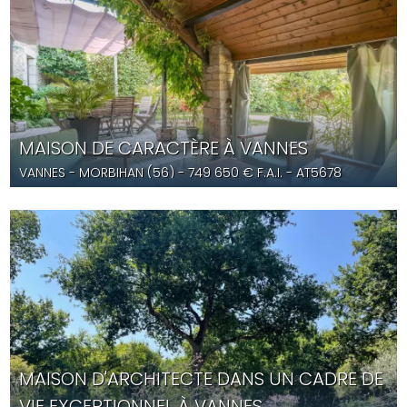
MAISON DE CARACTÈRE À VANNES
VANNES
- MORBIHAN (56) -
749 650
€ F.A.I.
- AT5678
MAISON D'ARCHITECTE DANS UN CADRE DE
VIE EXCEPTIONNEL À VANNES