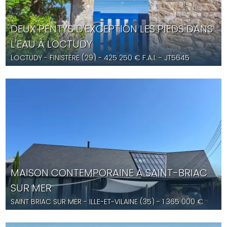
DEUX PENTYS D'EXCEPTION LES PIEDS DANS
L'EAU À LOCTUDY
LOCTUDY
- FINISTÈRE (29) -
425 250
€ F.A.I.
- JT5645
MAISON CONTEMPORAINE À SAINT-BRIAC
SUR MER
SAINT BRIAC SUR MER
- ILLE-ET-VILAINE (35) -
1 365 000
€
F.A.I.
- CB5683