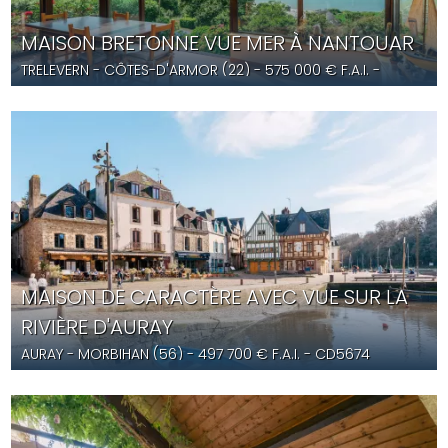
MAISON BRETONNE VUE MER À NANTOUAR
TRELEVERN
- CÔTES-D'ARMOR (22) -
575 000
€ F.A.I.
-
YD5679
MAISON DE CARACTÈRE AVEC VUE SUR LA
RIVIÈRE D'AURAY
AURAY
- MORBIHAN (56) -
497 700
€ F.A.I.
- CD5674