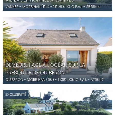
VANNES
- MORBIHAN (56) -
1 598 000
€ F.A.I.
- SB5664
DEMEURE FACE À L'OCÉAN SUR LA
PRESQU'ÎLE DE QUIBERON
QUIBERON
- MORBIHAN (56) -
1 365 000
€ F.A.I.
- AT5667
EXCLUSIVITÉ