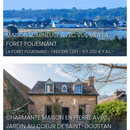
MAISON LUMINEUSE AVEC VUE MER LA
FORET FOUESNANT
LA FORET FOUESNANT
- FINISTÈRE (29) -
571 200
€ F.A.I.
-
ST5652
CHARMANTE MAISON EN PIERRE AVEC
JARDIN AU COEUR DE SAINT-GOUSTAN