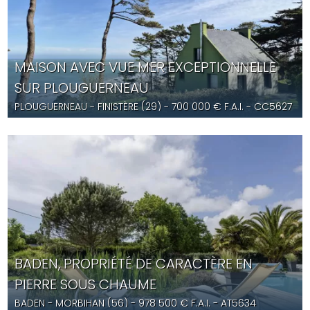
MAISON AVEC VUE MER EXCEPTIONNELLE
SUR PLOUGUERNEAU
PLOUGUERNEAU
- FINISTÈRE (29) -
700 000
€ F.A.I.
- CC5627
BADEN, PROPRIÉTÉ DE CARACTÈRE EN
PIERRE SOUS CHAUME
BADEN
- MORBIHAN (56) -
978 500
€ F.A.I.
- AT5634