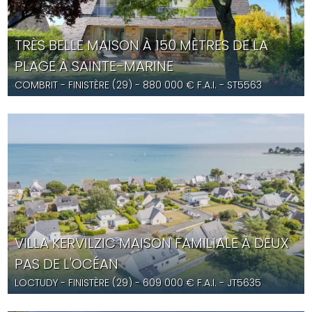
TRÈS BELLE MAISON À 150 MÈTRES DE LA
PLAGE À SAINTE-MARINE
COMBRIT
- FINISTÈRE (29) -
880 000
€ F.A.I.
- ST5563
VILLA KERVILZIC MAISON FAMILIALE À DEUX
PAS DE L'OCÉAN
LOCTUDY
- FINISTÈRE (29) -
609 000
€ F.A.I.
- JT5635