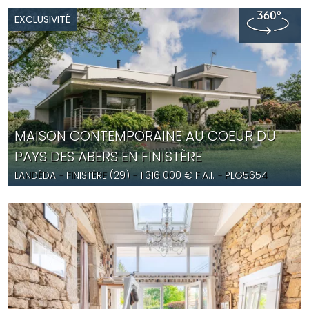
EXCLUSIVITÉ
MAISON CONTEMPORAINE AU COEUR DU
PAYS DES ABERS EN FINISTÈRE
LANDÉDA
- FINISTÈRE (29) -
1 316 000
€ F.A.I.
- PLG5654