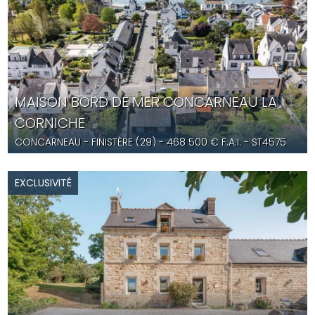
MAISON BORD DE MER CONCARNEAU LA
CORNICHE
CONCARNEAU
- FINISTÈRE (29) -
468 500
€ F.A.I.
- ST4575
EXCLUSIVITÉ