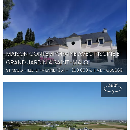
MAISON CONTEMPORAINE AVEC PISCINE ET
GRAND JARDIN À SAINT-MALO
ST MALO
- ILLE-ET-VILAINE (35) -
1 250 000
€ F.A.I.
- CB5669