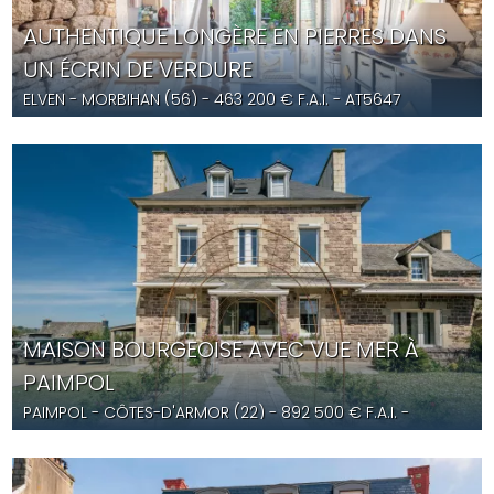
AUTHENTIQUE LONGÈRE EN PIERRES DANS
UN ÉCRIN DE VERDURE
ELVEN
- MORBIHAN (56) -
463 200
€ F.A.I.
- AT5647
MAISON BOURGEOISE AVEC VUE MER À
PAIMPOL
PAIMPOL
- CÔTES-D'ARMOR (22) -
892 500
€ F.A.I.
-
YD5692