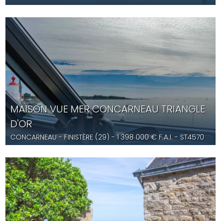
MAISON VUE MER CONCARNEAU TRIANGLE
D'OR
CONCARNEAU
- FINISTÈRE (29) -
1 398 000
€ F.A.I.
- ST4570