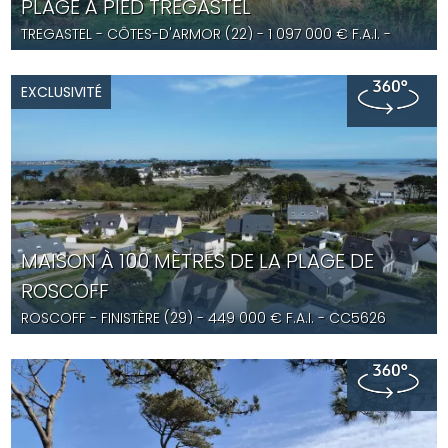
PLAGE À PIED TRÉGASTEL
TREGASTEL
- CÔTES-D'ARMOR (22) -
1 097 000
€ F.A.I.
-
YD5632
EXCLUSIVITÉ
MAISON À 100 MÈTRES DE LA PLAGE DE
ROSCOFF
ROSCOFF
- FINISTÈRE (29) -
449 000
€ F.A.I.
- CC5626