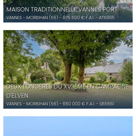
MAISON TRADITIONNELLE VANNES PORT
VANNES
- MORBIHAN (56) -
875 500
€ F.A.I.
- AT5665
DEUX LONGÈRES DU XVIIÈME EN CAMPAGNE
D'ELVEN
VANNES
- MORBIHAN (56) -
660 000
€ F.A.I.
- SB5661