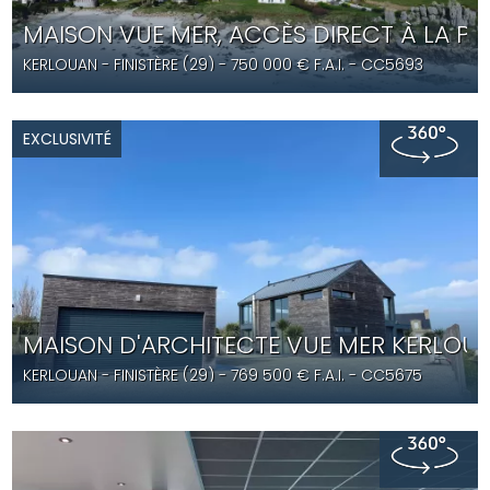
MAISON VUE MER, ACCÈS DIRECT À LA PL
KERLOUAN
- FINISTÈRE (29) -
750 000
€ F.A.I.
- CC5693
EXCLUSIVITÉ
MAISON D'ARCHITECTE VUE MER KERLOUA
KERLOUAN
- FINISTÈRE (29) -
769 500
€ F.A.I.
- CC5675