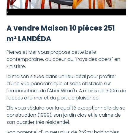
>
>
A vendre Maison 10 pièces 251
m² LANDÉDA
Pierres et Mer vous propose cette belle
contemporaine, au coeur du "Pays des abers" en
Finistère.
la maison située dans un lieu idéal pour profiter
d'une vue panoramique et sans obstacle sur
l'embouchure de l'Aber Wrac'h. A moins de 300m de
l'accès à la mer et du port de plaisance.
Elle vous séduira par la qualité exceptionnelle de sa
construction (1999), son jardin clos et le calme de
son quartier très résidentiel.
Son potentiel d'un peu plus de 252m² habitables,