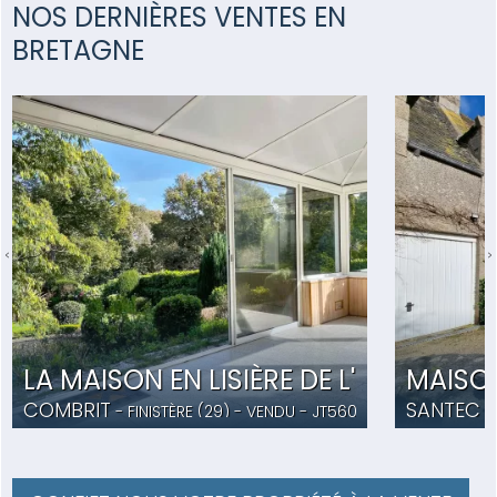
NOS DERNIÈRES VENTES EN
BRETAGNE
LA MAISON EN LISIÈRE DE L'ODET
MAISON
COMBRIT
SANTEC
- FINISTÈRE (29) -
VENDU
- JT5604
- 