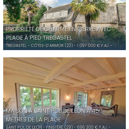
PROPRIÉTÉ DE CHARME EN PIERRE AVEC
PLAGE À PIED TRÉGASTEL
TREGASTEL
- CÔTES-D'ARMOR (22) -
1 097 000
€ F.A.I.
-
YD5632
MAISON À SAINT POL DE LEON À 450
MÈTRES DE LA PLAGE
SAINT POL DE LEON
- FINISTÈRE (29) -
696 300
€ F.A.I.
-