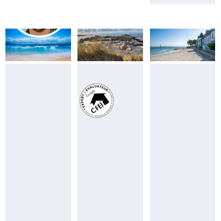
JULIEN
CHRISTELLE
TROADEC
CLOAREC
Consultant
Consultante
De
De
Plozévet
Plouguerneau
à
à
Combrit
Saint-
(29S)
Pol-
de-
Léon
06
(29N)
62