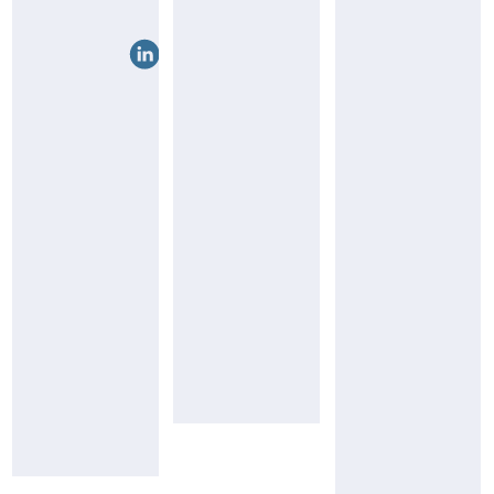
TATARD
DANIEL
Consultante
Responsable
Vannes
Côtes
et
d'Armor
Golfe
(22)
du
Morbihan
06
69
07
66
62
49
98
95
22
96
yd@pierresetmer.f
at@pierresetmer.fr