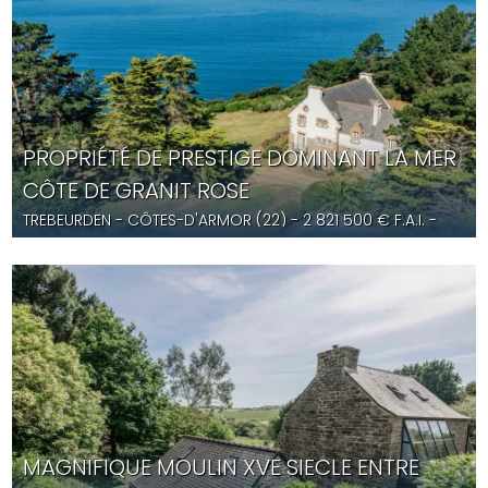
PROPRIÉTÉ DE PRESTIGE DOMINANT LA MER
CÔTE DE GRANIT ROSE
TREBEURDEN
- CÔTES-D'ARMOR (22) -
2 821 500
€ F.A.I.
-
YD5680
MAGNIFIQUE MOULIN XVE SIECLE ENTRE