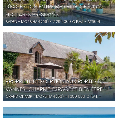
D'EXCEPTION ENTRE MER ET GOLF SUR 2
HECTARES PRÉSERVÉS
BADEN
- MORBIHAN (56) -
2 250 000
€ F.A.I.
- AT5691
PROPRIÉTÉ D'EXCEPTION AUX PORTES DE
VANNES : CHARME, ESPACE ET BIEN ÊTRE
GRAND CHAMP
- MORBIHAN (56) -
1 680 000
€ F.A.I.
-
AT5684