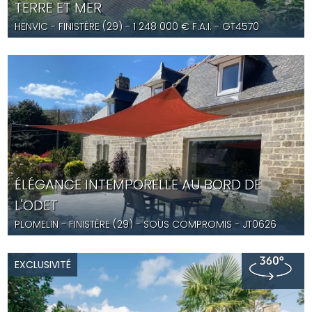
TERRE ET MER
HENVIC
- FINISTÈRE (29) -
1 248 000
€ F.A.I.
- GT4570
ÉLÉGANCE INTEMPORELLE AU BORD DE
L'ODET
PLOMELIN
- FINISTÈRE (29) -
SOUS COMPROMIS
- JT0626
EXCLUSIVITÉ