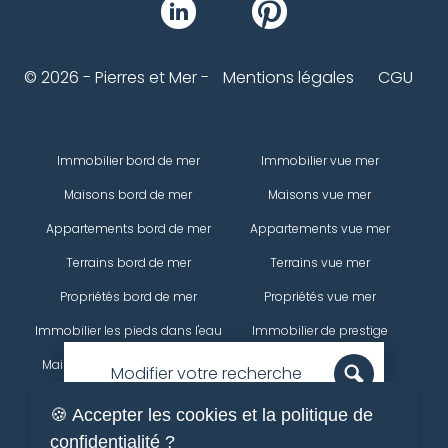
© 2026 - Pierres et Mer -
Mentions légales
CGU
Immobilier bord de mer
Immobilier vue mer
Maisons bord de mer
Maisons vue mer
Appartements bord de mer
Appartements vue mer
Terrains bord de mer
Terrains vue mer
Propriétés bord de mer
Propriétés vue mer
Immobilier les pieds dans l'eau
Immobilier de prestige
Maisons les pieds dans l'eau
Maisons de prestige
Modifier votre recherche
Appartements les pieds dans
Appartements de prestige
🍪 Accepter les cookies et la politique de
l'eau
Propriétés
confidentialité ?