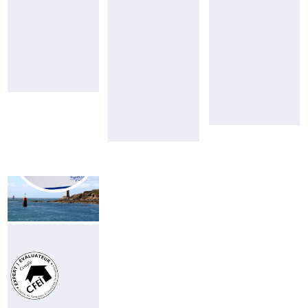
12
06
98
24
98
42
02
jt@pierresetmer.fr
23
cc@pierresetmer.f
PHILIPPE
LE
GALL
Responsable