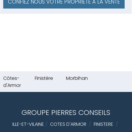
CONFIEZ NOUS VOTRE PROPRIÉTÉ À LA VENTE
SELECT contact.id FROM contact LEFT JOIN projet ON
contact.id = projet.idcontact WHERE projet.public = 1
AND projet.resume <>'' AND projet.id IN(SELECT idprojet
FROM projetcodeunique WHERE idcodeunique = 233)
ORDER BY contact.id DESC
Côtes-
Finistère
Morbihan
d'Armor
GROUPE PIERRES CONSEILS
ILLE-ET-VILAINE
/
COTES D'ARMOR
/
FINISTERE
/