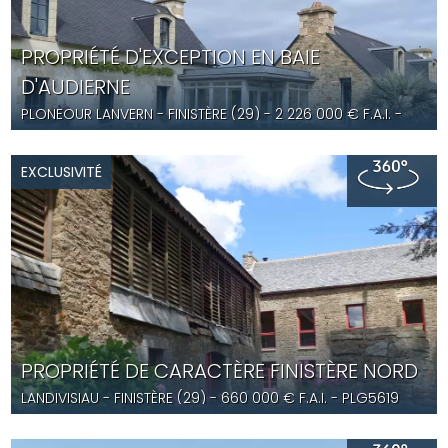
PROPRIÉTÉ D'EXCEPTION EN BAIE
D'AUDIERNE
PLONEOUR LANVERN
- FINISTÈRE (29) -
2 226 000
€ F.A.I.
-
JG5458
EXCLUSIVITÉ
PROPRIÉTÉ DE CARACTÈRE FINISTÈRE NORD
LANDIVISIAU
- FINISTÈRE (29) -
660 000
€ F.A.I.
- PLG5619