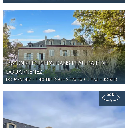
CC4566
MANOIR LES PIEDS DANS L'EAU BAIE DE
DOUARNENEZ
DOUARNENEZ
- FINISTÈRE (29) -
2 275 250
€ F.A.I.
- JG5513