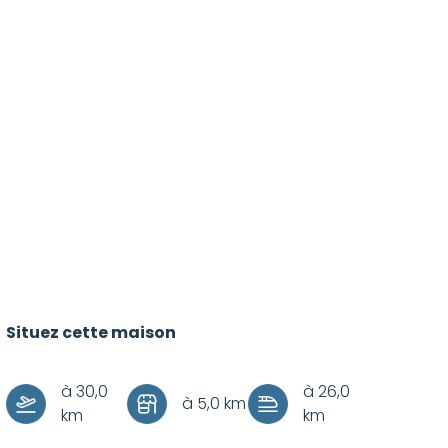
Situez cette maison
+
–
à 30,0
à 26,0
à 5,0 km
km
km