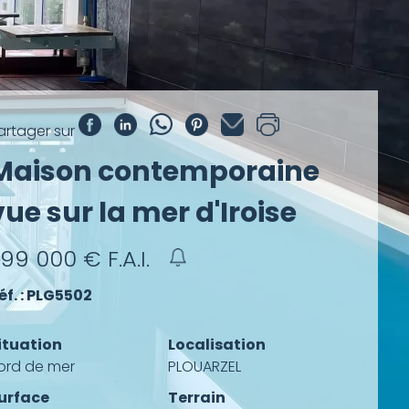
artager sur
Maison contemporaine
vue sur la mer d'Iroise
799 000
€ F.A.I.
éf. : PLG5502
ituation
Localisation
ord de mer
PLOUARZEL
urface
Terrain