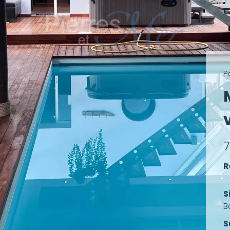
P
R
S
B
S