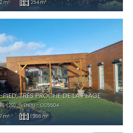
2 m²
254 m²
-PIED, TRÈS PROCHE DE LA PLAGE
ÈRE (29) -
VENDU
- CC5504
17 m²
1 366 m²