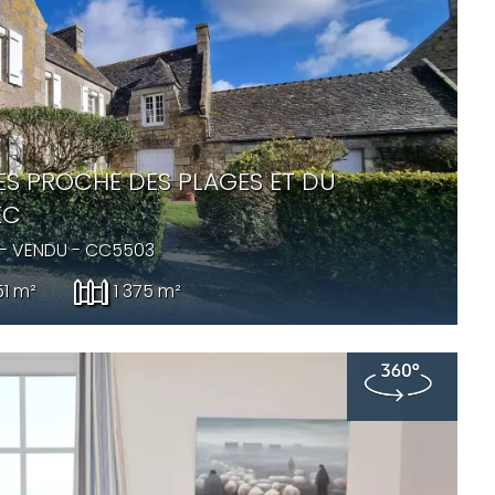
ES PROCHE DES PLAGES ET DU
EC
 -
VENDU
- CC5503
51 m²
1 375 m²