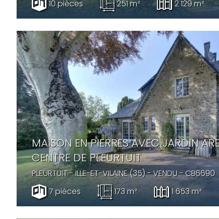
10 pièces
251 m²
2 129 m²
MAISON EN PIERRES AVEC JARDIN AR
CENTRE DE PLEURTUIT
PLEURTUIT
- ILLE-ET-VILAINE (35) -
VENDU
- CB6690
7 pièces
173 m²
1 653 m²