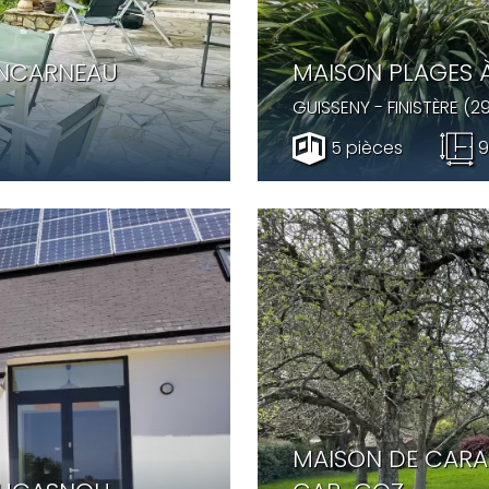
ONCARNEAU
MAISON PLAGES À
GUISSENY
- FINISTÈRE (2
5 pièces
9
MAISON DE CARA