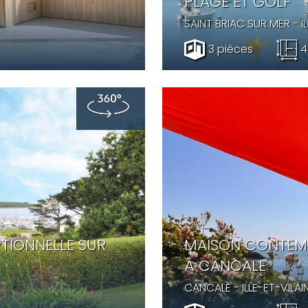
PLAGE ET GOLF
SAINT BRIAC SUR MER
- I
3 pièces
4
TIONNELLE SUR
MAISON CONTEMP
À CANCALE
CANCALE
- ILLE-ET-VILAI