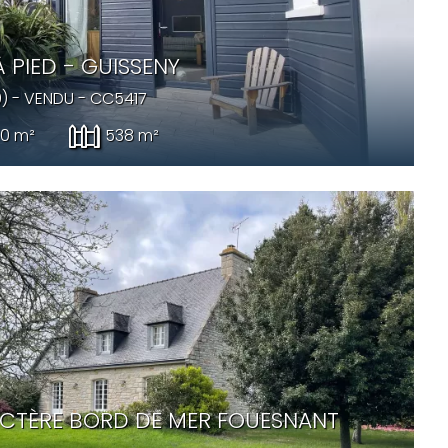
 PIED - GUISSENY
9) -
VENDU
- CC5417
0 m²
538 m²
CTÈRE BORD DE MER FOUESNANT