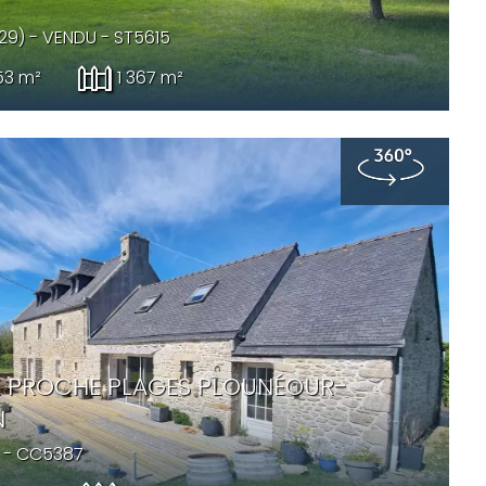
(29) -
VENDU
- ST5615
53 m²
1 367 m²
 PROCHE PLAGES PLOUNÉOUR-
N
- CC5387