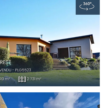
REST
VENDU
- PLG5523
319 m²
2 731 m²