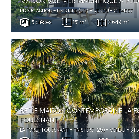
MAISON VUE MER MAGNIFIQUE A PL
PLOUGASNOU
- FINISTÈRE (29) -
VENDU
- GT4557
5 pièces
151 m²
2 649 m²
BELLE MAISON CONTEMPORAINE LA F
FOUESNANT
LA FORET FOUESNANT
- FINISTÈRE (29) -
VENDU
- ST5