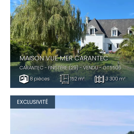
MAISON VUE MER CARANTEC
CARANTEC
- FINISTÈRE (29) -
VENDU
- GT5506
8 pièces
152 m²
3 300 m²
EXCLUSIVITÉ