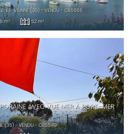
LLE-ET-VILAINE (35) -
VENDU
- CB5565
5 m²
52 m²
ORAINE AVEC VUE MER À PORT-MER
NE (35) -
VENDU
- CB5549