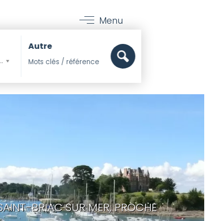
PIERRES ET MER
>
VENDRE
>
NOS DERNIÈRES VENTES
Menu
Autre
mer, Pieds dans l'eau
SAINT-BRIAC SUR MER, PROCHE