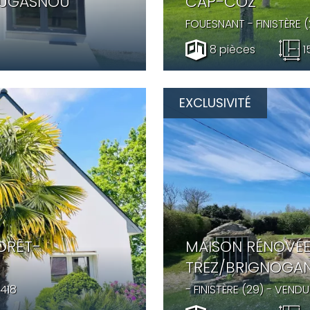
OUGASNOU
CAP-COZ
FOUESNANT
- FINISTÈRE 
8 pièces
1
EXCLUSIVITÉ
ORÊT-
MAISON RÉNOVÉE
TREZ/BRIGNOGA
418
- FINISTÈRE (29) -
VENDU