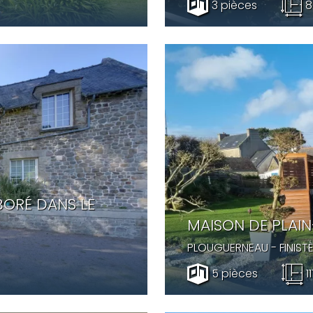
3 pièces
8
BORÉ DANS LE
MAISON DE PLAIN
PLOUGUERNEAU
- FINIST
5 pièces
1