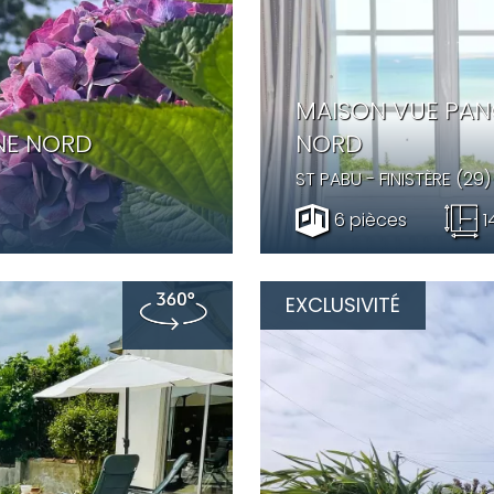
MAISON VUE PANO
NE NORD
NORD
ST PABU
- FINISTÈRE (29)
6 pièces
1
EXCLUSIVITÉ