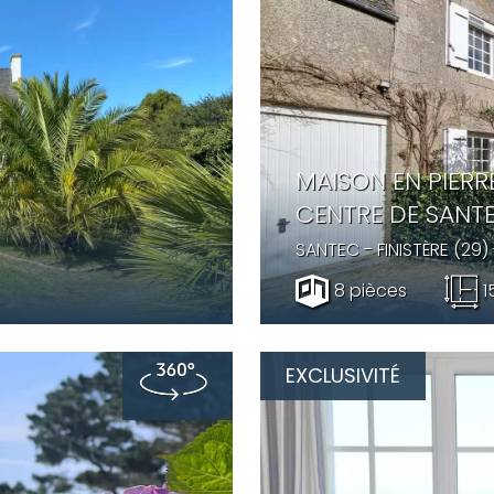
MAISON EN PIERR
CENTRE DE SANT
SANTEC
- FINISTÈRE (29)
8 pièces
1
EXCLUSIVITÉ