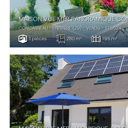
MAISON VUE MER PANORAMIQUE C
CONCARNEAU
- FINISTÈRE (29) -
VENDU
- ST5524
11 pièces
280 m²
795 m²