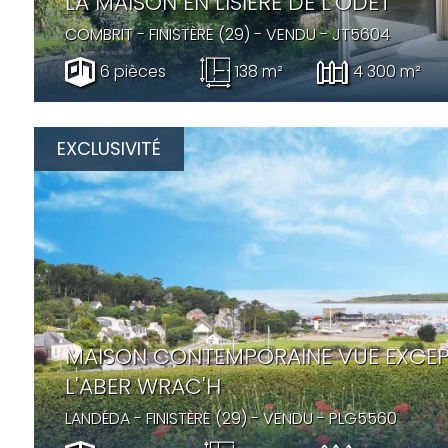
LA MAISON EN LISIÈRE DE L'ODET
COMBRIT
- FINISTÈRE (29) -
VENDU
- JT5604
6 pièces
138 m²
4 300 m²
EXCLUSIVITÉ
MAISON CONTEMPORAINE VUE EXCEP
L'ABER WRAC'H
LANDÉDA
- FINISTÈRE (29) -
VENDU
- PLG5560