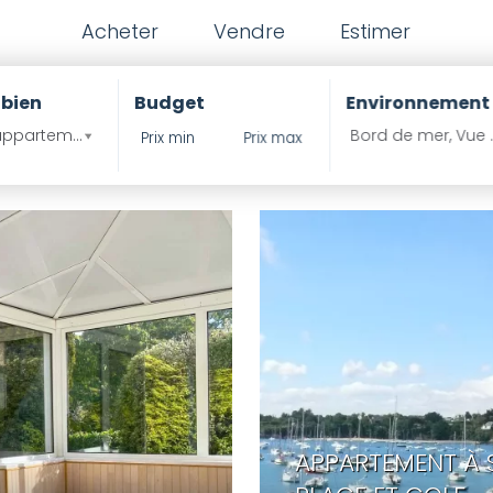
Acheter
Vendre
Estimer
NOS DERNIÈRES VENTES
 bien
Budget
Environnement
ppartement , Propritété ?
Bord de mer, Vue 
APPARTEMENT À 