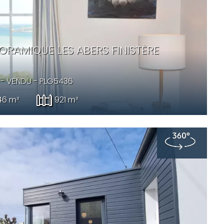
RAMIQUE LES ABERS FINISTÈRE
 -
VENDU
- PLG5436
46 m²
921 m²