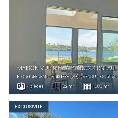
MAISON VUE MER À PLOUGUERNEAU
PLOUGUERNEAU
- FINISTÈRE (29) -
VENDU
- CC5553
7 pièces
122 m²
1 680 m²
EXCLUSIVITÉ