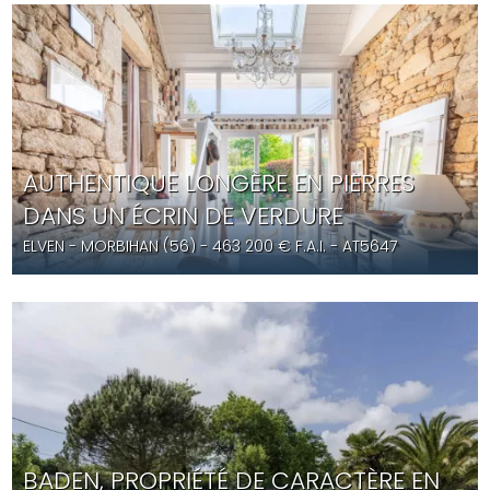
AUTHENTIQUE LONGÈRE EN PIERRES
DANS UN ÉCRIN DE VERDURE
ELVEN
- MORBIHAN (56) -
463 200
€ F.A.I.
- AT5647
BADEN, PROPRIÉTÉ DE CARACTÈRE EN