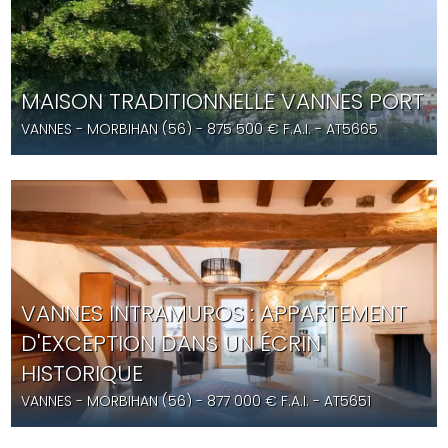
MAISON TRADITIONNELLE VANNES PORT
VANNES
- MORBIHAN (56) -
875 500
€ F.A.I.
- AT5665
VANNES INTRAMUROS : APPARTEMENT
D'EXCEPTION DANS UN ÉCRIN
HISTORIQUE
VANNES
- MORBIHAN (56) -
877 000
€ F.A.I.
- AT5651