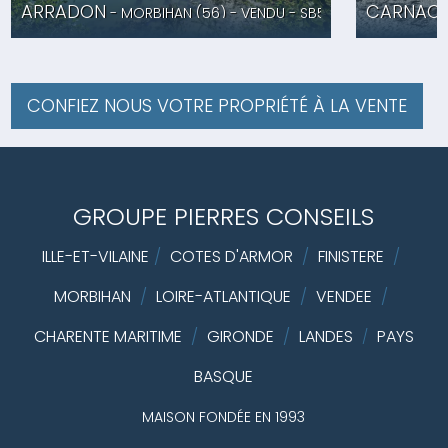
ARRADON
CARNAC
- MORBIHAN (56) -
VENDU
- SB5181
CONFIEZ NOUS VOTRE PROPRIÉTÉ À LA VENTE
GROUPE PIERRES CONSEILS
ILLE-ET-VILAINE
/
COTES D'ARMOR
/
FINISTERE
/
MORBIHAN
/
LOIRE-ATLANTIQUE
/
VENDEE
/
CHARENTE MARITIME
/
GIRONDE
/
LANDES
PAYS
/
BASQUE
MAISON FONDÉE EN 1993