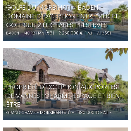
GOLFE DU MORBIHAN - BADEN -
DOMAINE D'EXCEPTION ENTRE MER ET
GOLF SUR 2 HECTARES PRÉSERVÉS
BADEN
- MORBIHAN (56) -
2 250 000
€ F.A.I.
- AT5691
PROPRIÉTÉ D'EXCEPTION AUX PORTES
DE VANNES : CHARME, ESPACE ET BIEN
ÊTRE
GRAND CHAMP
- MORBIHAN (56) -
1 680 000
€ F.A.I.
-
AT5684