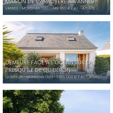
MAISON DE CARACTÈRE À VANNES
VANNES
- MORBIHAN (56) -
749 650
€ F.A.I.
- AT5678
DEMEURE FACE À L'OCÉAN SUR LA
PRESQU'ÎLE DE QUIBERON
QUIBERON
- MORBIHAN (56) -
1 365 000
€ F.A.I.
- AT5667