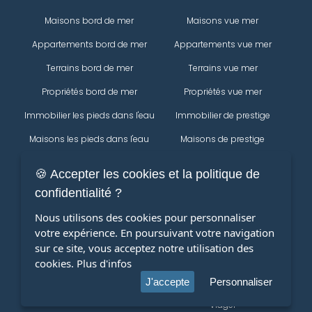
Maisons bord de mer
Maisons vue mer
Appartements bord de mer
Appartements vue mer
Terrains bord de mer
Terrains vue mer
Propriétés bord de mer
Propriétés vue mer
Immobilier les pieds dans l'eau
Immobilier de prestige
Maisons les pieds dans l'eau
Maisons de prestige
Appartements les pieds dans
Appartements de prestige
🍪 Accepter les cookies et la politique de
l'eau
Propriétés
confidentialité ?
Commencer votre recherche
Terrains les pieds dans l'eau
Immobilier
Nous utilisons des cookies pour personnaliser
Propriétés les pieds dans l'eau
votre expérience. En poursuivant votre navigation
Maisons
sur ce site, vous acceptez notre utilisation des
Appartements
cookies.
Plus d'infos
terrains
J'accepte
Personnaliser
Viager