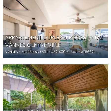
APPARTEMENT DUPLEX 4 PIÈCES 77 M2
VANNES CENTRE VILLE
VANNES
- MORBIHAN (56) -
452 400
€ F.A.I.
- AT5682