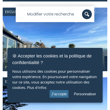
EXCLUSIVITÉ
Modifier votre recherche
MAISON PREMIÈRE LIGNE AVEC VUE UNIQUE
🍪 Accepter les cookies et la politique de
SUR LA BAIE D'AUDIERNE
confidentialité ?
PLOUHINEC
- FINISTÈRE (29) -
599 000
€ F.A.I.
- JG5514
Nous utilisons des cookies pour personnaliser
votre expérience. En poursuivant votre navigation
EXCLUSIVITÉ
sur ce site, vous acceptez notre utilisation des
cookies.
Plus d'infos
J'accepte
Personnaliser