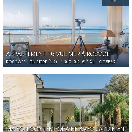
APPARTEMENT T6 VUE MER À ROSCOFF
ROSCOFF
- FINISTÈRE (29) -
1 300 000
€ F.A.I.
- CC5587
MAISON CONTEMPORAINE AVEC JARDIN EN