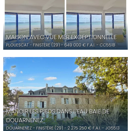
MAISON AVEC VUE MER EXCEPTIONNELLE
PLOUESCAT
- FINISTÈRE (29) -
649 000
€ F.A.I.
- CC5518
MANOIR LES PIEDS DANS L'EAU BAIE DE
DOUARNENEZ
DOUARNENEZ
- FINISTÈRE (29) -
2 275 250
€ F.A.I.
- JG5513