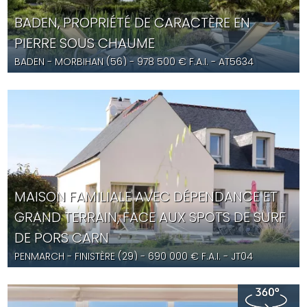
BADEN, PROPRIÉTÉ DE CARACTÈRE EN
PIERRE SOUS CHAUME
BADEN
- MORBIHAN (56) -
978 500
€ F.A.I.
- AT5634
MAISON FAMILIALE AVEC DÉPENDANCE ET
GRAND TERRAIN, FACE AUX SPOTS DE SURF
DE PORS CARN
PENMARCH
- FINISTÈRE (29) -
690 000
€ F.A.I.
- JT04