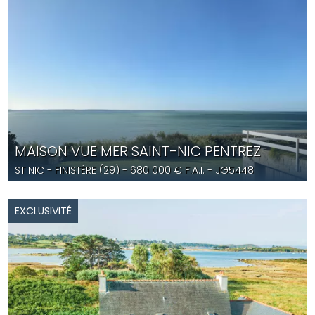
MAISON VUE MER SAINT-NIC PENTREZ
ST NIC
- FINISTÈRE (29) -
680 000
€ F.A.I.
- JG5448
EXCLUSIVITÉ