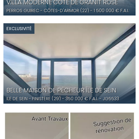
VILLA MODERNE CÔTE DE GRANIT ROSE
PERROS GUIREC
- CÔTES-D'ARMOR (22) -
1 500 000
€ F.A.I.
- YD5566
EXCLUSIVITÉ
BELLE MAISON DE PÊCHEUR ÎLE DE SEIN
ILE DE SEIN
- FINISTÈRE (29) -
350 000
€ F.A.I.
- JG5533