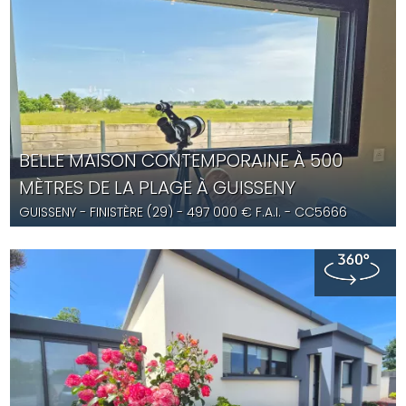
BELLE MAISON CONTEMPORAINE À 500
MÈTRES DE LA PLAGE À GUISSENY
GUISSENY
- FINISTÈRE (29) -
497 000
€ F.A.I.
- CC5666