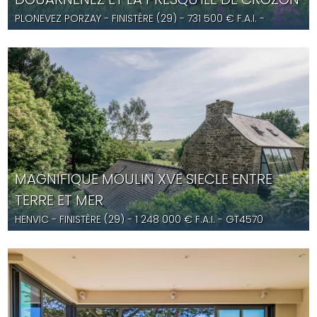
PLONEVEZ PORZAY
- FINISTÈRE (29) -
731 500
€ F.A.I.
-
JG5670
MAGNIFIQUE MOULIN XVE SIECLE ENTRE
TERRE ET MER
HENVIC
- FINISTÈRE (29) -
1 248 000
€ F.A.I.
- GT4570