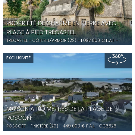
PROPRIÉTÉ DE CHARME EN PIERRE AVEC
PLAGE À PIED TRÉGASTEL
TREGASTEL
- CÔTES-D'ARMOR (22) -
1 097 000
€ F.A.I.
-
YD5632
EXCLUSIVITÉ
MAISON À 100 MÈTRES DE LA PLAGE DE
ROSCOFF
ROSCOFF
- FINISTÈRE (29) -
449 000
€ F.A.I.
- CC5626