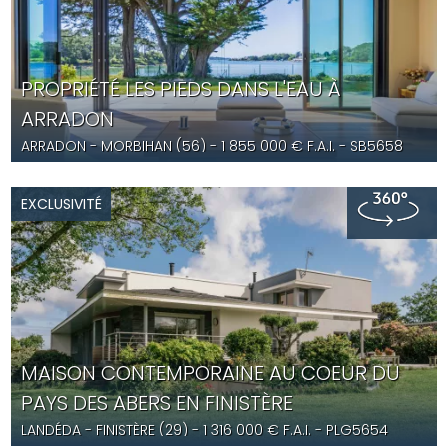
PROPRIÉTÉ LES PIEDS DANS L'EAU À
ARRADON
ARRADON
- MORBIHAN (56) -
1 855 000
€ F.A.I.
- SB5658
EXCLUSIVITÉ
MAISON CONTEMPORAINE AU COEUR DU
PAYS DES ABERS EN FINISTÈRE
LANDÉDA
- FINISTÈRE (29) -
1 316 000
€ F.A.I.
- PLG5654