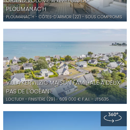
GRAND VOLUME À AMÉNAGER -
PLOUMANAC'H
PLOUMANAC'H
- CÔTES-D'ARMOR (22) -
SOUS COMPROMIS
- YD5608A
VILLA KERVILZIC MAISON FAMILIALE À DEUX
PAS DE L'OCÉAN
LOCTUDY
- FINISTÈRE (29) -
609 000
€ F.A.I.
- JT5635