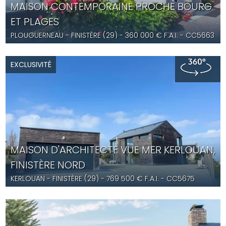
MAISON CONTEMPORAINE PROCHE BOURG
ET PLAGES
PLOUGUERNEAU
- FINISTÈRE (29) -
360 000
€ F.A.I.
- CC5663
EXCLUSIVITÉ
MAISON D'ARCHITECTE VUE MER KERLOUAN,
FINISTÈRE NORD
KERLOUAN
- FINISTÈRE (29) -
769 500
€ F.A.I.
- CC5675