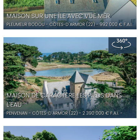
MAISON SUR UNE ÎLE AVEC VUE MER
PLEUMEUR BODOU
- CÔTES-D'ARMOR (22) -
992 000
€ F.A.I.
- YD5622
MAISON DE CARACTÈRE LES PIEDS DANS
L'EAU
PENVENAN
- CÔTES-D'ARMOR (22) -
2 390 000
€ F.A.I.
-
YD5568