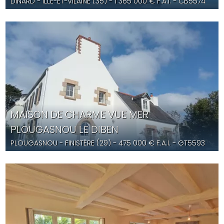
DINARD
- ILLE-ET-VILAINE (35) -
1 365 000
€ F.A.I.
- CB5574
MAISON DE CHARME VUE MER
PLOUGASNOU LE DIBEN
PLOUGASNOU
- FINISTÈRE (29) -
475 000
€ F.A.I.
- GT5593