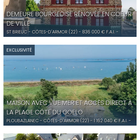
DEMEURE BOURGEOISE RÉNOVÉE EN COEUR
DE VILLE
ST BRIEUC
- CÔTES-D'ARMOR (22) -
836 000
€ F.A.I.
-
YD5650
EXCLUSIVITÉ
MAISON AVEC VUE MER ET ACCÈS DIRECT À
LA PLAGE CÔTE DU GOËLO
PLOUBAZLANEC
- CÔTES-D'ARMOR (22) -
1 162 040
€ F.A.I.
-
YD5644