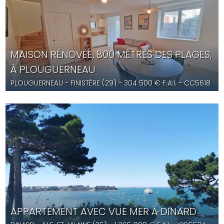
MAISON RÉNOVÉE, 800 MÈTRES DES PLAGES,
À PLOUGUERNEAU
PLOUGUERNEAU
- FINISTÈRE (29) -
304 500
€ F.A.I.
- CC5618
APPARTEMENT AVEC VUE MER À DINARD