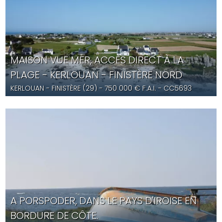
MAISON VUE MER, ACCÈS DIRECT À LA
PLAGE - KERLOUAN - FINISTÈRE NORD
KERLOUAN
- FINISTÈRE (29) -
750 000
€ F.A.I.
- CC5693
A PORSPODER, DANS LE PAYS D'IROISE EN
BORDURE DE CÔTE.