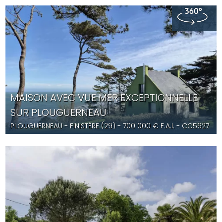
MAISON AVEC VUE MER EXCEPTIONNELLE
SUR PLOUGUERNEAU
PLOUGUERNEAU
- FINISTÈRE (29) -
700 000
€ F.A.I.
- CC5627