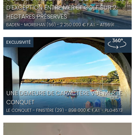
D'EXCEPTION ENTRE MER ET GOLF SUR 2
HECTARES PRÉSERVÉS
BADEN
- MORBIHAN (56) -
2 250 000
€ F.A.I.
- AT5691
EXCLUSIVITÉ
UNE DEMEURE DE CARACTÈRE VUE MER LE
CONQUET
LE CONQUET
- FINISTÈRE (29) -
898 000
€ F.A.I.
- PLG4573