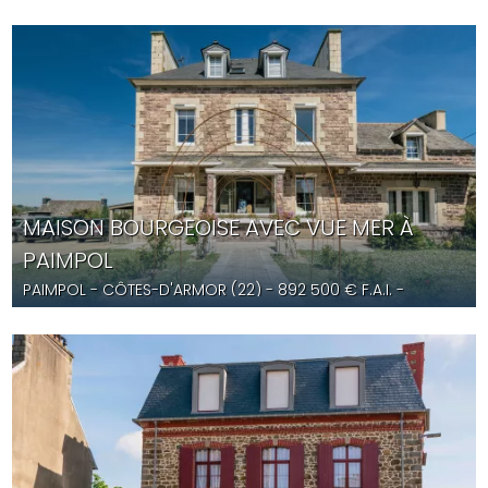
MAISON BOURGEOISE AVEC VUE MER À
PAIMPOL
PAIMPOL
- CÔTES-D'ARMOR (22) -
892 500
€ F.A.I.
-
YD5692