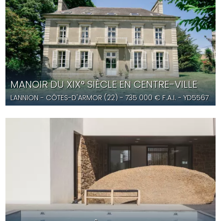
MANOIR DU XIX° SIÈCLE EN CENTRE-VILLE
LANNION
- CÔTES-D'ARMOR (22) -
735 000
€ F.A.I.
- YD5567