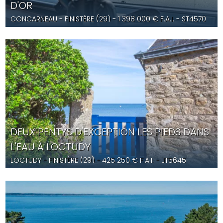
D'OR
CONCARNEAU
- FINISTÈRE (29) -
1 398 000
€ F.A.I.
- ST4570
DEUX PENTYS D'EXCEPTION LES PIEDS DANS
L'EAU À LOCTUDY
LOCTUDY
- FINISTÈRE (29) -
425 250
€ F.A.I.
- JT5645