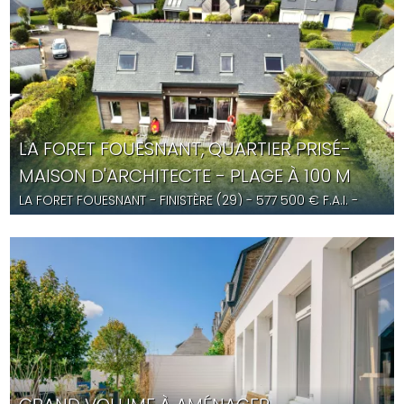
LA FORET FOUESNANT, QUARTIER PRISÉ-
MAISON D'ARCHITECTE - PLAGE À 100 M
LA FORET FOUESNANT
- FINISTÈRE (29) -
577 500
€ F.A.I.
-
ST5640