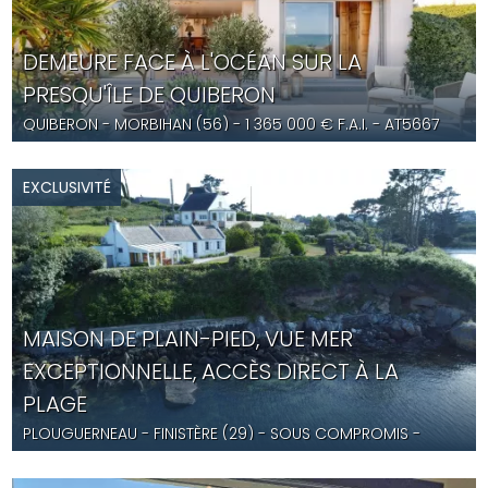
DEMEURE FACE À L'OCÉAN SUR LA
PRESQU'ÎLE DE QUIBERON
QUIBERON
- MORBIHAN (56) -
1 365 000
€ F.A.I.
- AT5667
EXCLUSIVITÉ
MAISON DE PLAIN-PIED, VUE MER
EXCEPTIONNELLE, ACCÈS DIRECT À LA
PLAGE
PLOUGUERNEAU
- FINISTÈRE (29) -
SOUS COMPROMIS
-
CC5676