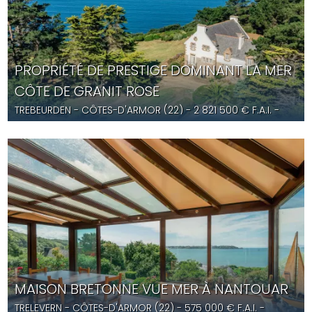
PROPRIÉTÉ DE PRESTIGE DOMINANT LA MER
CÔTE DE GRANIT ROSE
TREBEURDEN
- CÔTES-D'ARMOR (22) -
2 821 500
€ F.A.I.
-
YD5680
MAISON BRETONNE VUE MER À NANTOUAR
TRELEVERN
- CÔTES-D'ARMOR (22) -
575 000
€ F.A.I.
-