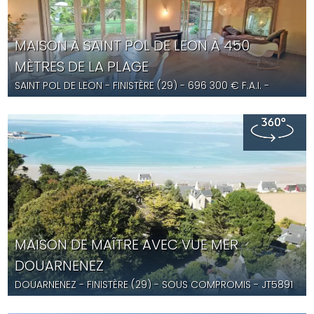
MAISON À SAINT POL DE LEON À 450
MÈTRES DE LA PLAGE
SAINT POL DE LEON
- FINISTÈRE (29) -
696 300
€ F.A.I.
-
CC4566
MAISON DE MAÎTRE AVEC VUE MER
DOUARNENEZ
DOUARNENEZ
- FINISTÈRE (29) -
SOUS COMPROMIS
- JT5891