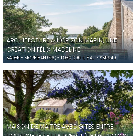
ARCHITECTURE & HORIZON MARIN, UNE
CRÉATION FÉLIX MADELINE
BADEN
- MORBIHAN (56) -
1 980 000
€ F.A.I.
- SB5649
MAISON DE MAITRE AVEC GITES ENTRE
DOUARNENEZ ET LA PRESQU'ILE DE CROZON