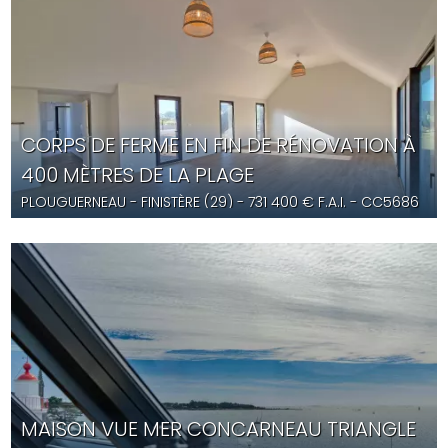
CORPS DE FERME EN FIN DE RÉNOVATION À
400 MÈTRES DE LA PLAGE
PLOUGUERNEAU
- FINISTÈRE (29) -
731 400
€ F.A.I.
- CC5686
MAISON VUE MER CONCARNEAU TRIANGLE