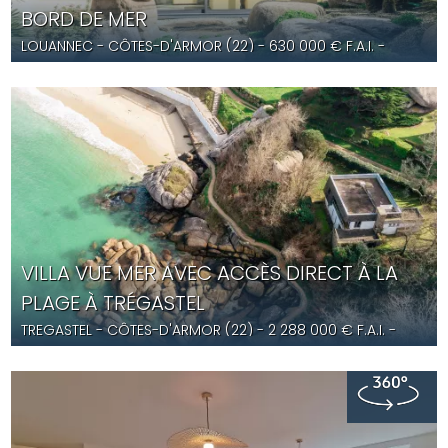
BORD DE MER
LOUANNEC
- CÔTES-D'ARMOR (22) -
630 000
€ F.A.I.
-
YD5620
VILLA VUE MER AVEC ACCÈS DIRECT À LA
PLAGE À TRÉGASTEL
TREGASTEL
- CÔTES-D'ARMOR (22) -
2 288 000
€ F.A.I.
-
YD5612