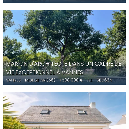
YD5679
MAISON D'ARCHITECTE DANS UN CADRE DE
VIE EXCEPTIONNEL À VANNES
VANNES
- MORBIHAN (56) -
1 598 000
€ F.A.I.
- SB5664