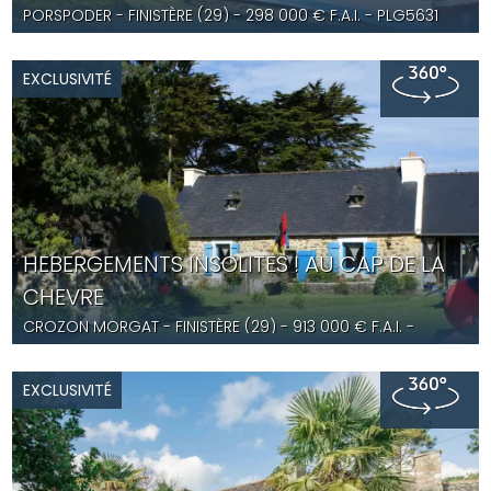
PORSPODER
- FINISTÈRE (29) -
298 000
€ F.A.I.
- PLG5631
EXCLUSIVITÉ
HEBERGEMENTS INSOLITES ! AU CAP DE LA
CHEVRE
CROZON MORGAT
- FINISTÈRE (29) -
913 000
€ F.A.I.
-
PLG5630
EXCLUSIVITÉ