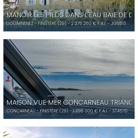
MANOIR LES PIEDS DANS L'EAU BAIE DE 
DOUARNENEZ
- FINISTÈRE (29) -
2 275 250
€ F.A.I.
- JG5513
MAISON VUE MER CONCARNEAU TRIANGL
CONCARNEAU
- FINISTÈRE (29) -
1 398 000
€ F.A.I.
- ST4570