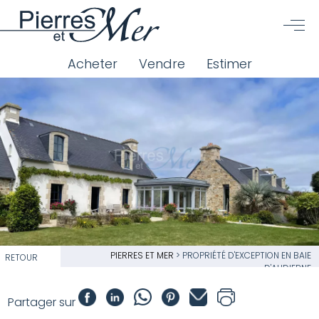
Acheter
Vendre
Estimer
PIERRES ET MER
>
PROPRIÉTÉ D'EXCEPTION EN BAIE
RETOUR
D'AUDIERNE
Partager sur