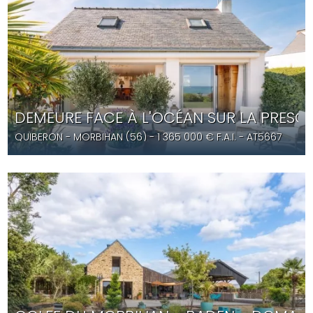
DEMEURE FACE À L'OCÉAN SUR LA PRESQU
QUIBERON
- MORBIHAN (56) -
1 365 000
€ F.A.I.
- AT5667