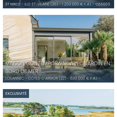
ST MALO
- ILLE-ET-VILAINE (35) -
1 250 000
€ F.A.I.
- CB5669
MAISON CONTEMPORAINE AVEC JARDIN EN
BORD DE MER
LOUANNEC
- CÔTES-D'ARMOR (22) -
630 000
€ F.A.I.
-
YD5620
EXCLUSIVITÉ