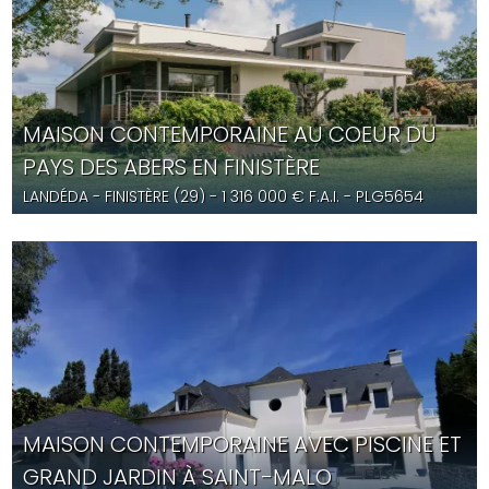
MAISON CONTEMPORAINE AU COEUR DU
PAYS DES ABERS EN FINISTÈRE
LANDÉDA
- FINISTÈRE (29) -
1 316 000
€ F.A.I.
- PLG5654
MAISON CONTEMPORAINE AVEC PISCINE ET
GRAND JARDIN À SAINT-MALO