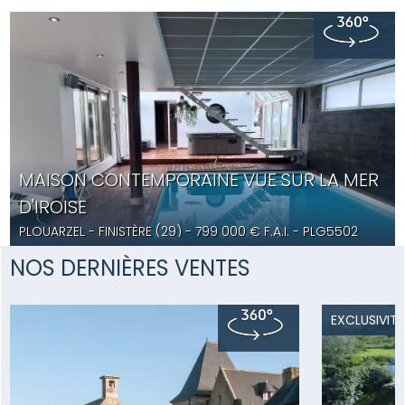
MAISON CONTEMPORAINE VUE SUR LA MER
D'IROISE
PLOUARZEL
- FINISTÈRE (29) -
799 000
€ F.A.I.
- PLG5502
NOS DERNIÈRES VENTES
EXCLUSIVITÉ