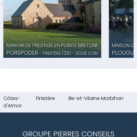
MANOIR DE PRESTIGE EN POINTE BRETONNE
MAISON DE 
PORSPODER
PLOUGUE
- FINISTÈRE (29) -
SOUS COMPROMIS
- PLG554
Côtes-
Finistère
Ille-et-Vilaine
Morbihan
d'Armor
GROUPE PIERRES CONSEILS