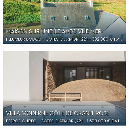
MAISON SUR UNE ÎLE AVEC VUE MER
PLEUMEUR BODOU
- CÔTES-D'ARMOR (22) -
992 000
€ F.A.I.
- YD5622
VILLA MODERNE CÔTE DE GRANIT ROSE
PERROS GUIREC
- CÔTES-D'ARMOR (22) -
1 500 000
€ F.A.I.
- YD5566