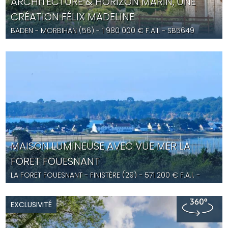
ARCHITECTURE & HORIZON MARIN, UNE
CRÉATION FÉLIX MADELINE
BADEN
- MORBIHAN (56) -
1 980 000
€ F.A.I.
- SB5649
MAISON LUMINEUSE AVEC VUE MER LA
FORET FOUESNANT
LA FORET FOUESNANT
- FINISTÈRE (29) -
571 200
€ F.A.I.
-
ST5652
EXCLUSIVITÉ