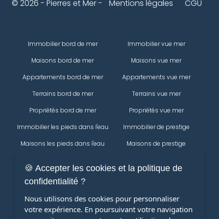
© 2026 - Pierres et Mer -
Mentions légales
CGU
Immobilier bord de mer
Immobilier vue mer
Maisons bord de mer
Maisons vue mer
Appartements bord de mer
Appartements vue mer
Terrains bord de mer
Terrains vue mer
Propriétés bord de mer
Propriétés vue mer
Immobilier les pieds dans l'eau
Immobilier de prestige
Maisons les pieds dans l'eau
Maisons de prestige
Appartements les pieds dans
Appartements de prestige
🍪 Accepter les cookies et la politique de
l'eau
Propriétés
confidentialité ?
Terrains les pieds dans l'eau
Immobilier
Nous utilisons des cookies pour personnaliser
Propriétés les pieds dans l'eau
votre expérience. En poursuivant votre navigation
Maisons