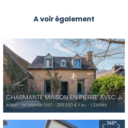
A voir également
CHARMANTE MAISON EN PIERRE AVEC JA
AURAY
- MORBIHAN (56) -
299 000
€ F.A.I.
- CD5645