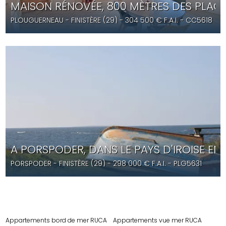
MAISON RÉNOVÉE, 800 MÈTRES DES PLAG
PLOUGUERNEAU
- FINISTÈRE (29) -
304 500
€ F.A.I.
- CC5618
A PORSPODER, DANS LE PAYS D'IROISE EN
PORSPODER
- FINISTÈRE (29) -
298 000
€ F.A.I.
- PLG5631
Appartements bord de mer RUCA
Appartements vue mer RUCA