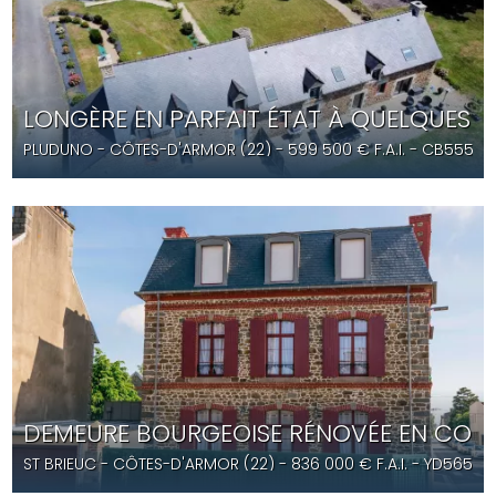
LONGÈRE EN PARFAIT ÉTAT À QUELQUES M
PLUDUNO
- CÔTES-D'ARMOR (22) -
599 500
€ F.A.I.
- CB5551
DEMEURE BOURGEOISE RÉNOVÉE EN COEUR
ST BRIEUC
- CÔTES-D'ARMOR (22) -
836 000
€ F.A.I.
- YD5650