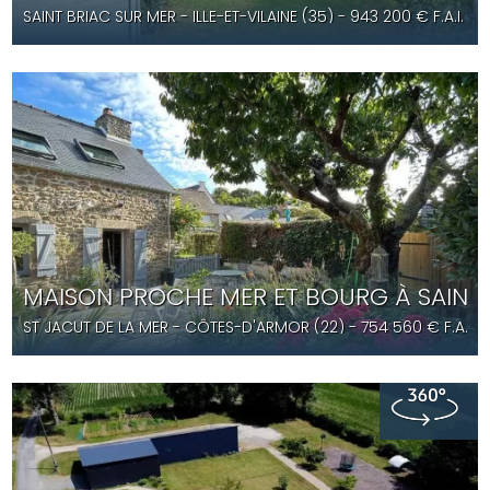
SAINT BRIAC SUR MER
- ILLE-ET-VILAINE (35) -
943 200
€ F.A.I.
- 
MAISON PROCHE MER ET BOURG À SAINT 
ST JACUT DE LA MER
- CÔTES-D'ARMOR (22) -
754 560
€ F.A.I.
-