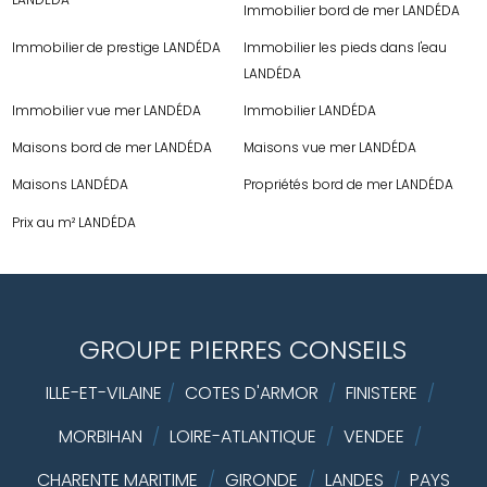
Immobilier bord de mer LANDÉDA
Immobilier de prestige LANDÉDA
Immobilier les pieds dans l'eau
LANDÉDA
Immobilier vue mer LANDÉDA
Immobilier LANDÉDA
Maisons bord de mer LANDÉDA
Maisons vue mer LANDÉDA
Maisons LANDÉDA
Propriétés bord de mer LANDÉDA
Prix au m² LANDÉDA
GROUPE PIERRES CONSEILS
ILLE-ET-VILAINE
/
COTES D'ARMOR
/
FINISTERE
/
MORBIHAN
/
LOIRE-ATLANTIQUE
/
VENDEE
/
CHARENTE MARITIME
/
GIRONDE
/
LANDES
PAYS
/