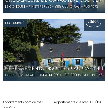
LE CONQUET
- FINISTÈRE (29) -
898 000
€ F.A.I.
- PLG4573
EXCLUSIVITÉ
HEBERGEMENTS INSOLITES ! AU CAP DE L
CROZON MORGAT
- FINISTÈRE (29) -
913 000
€ F.A.I.
- PLG5630
Appartements bord de mer
Appartements vue mer LANDÉDA
LANDÉDA