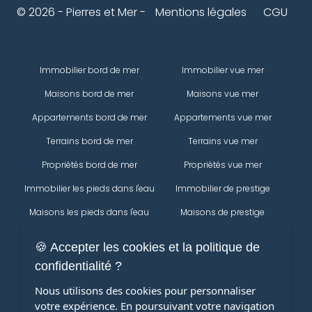
© 2026 - Pierres et Mer -
Mentions légales
CGU
Immobilier bord de mer
Immobilier vue mer
Maisons bord de mer
Maisons vue mer
Appartements bord de mer
Appartements vue mer
Terrains bord de mer
Terrains vue mer
Propriétés bord de mer
Propriétés vue mer
Immobilier les pieds dans l'eau
Immobilier de prestige
Maisons les pieds dans l'eau
Maisons de prestige
Appartements les pieds dans
Appartements de prestige
🍪 Accepter les cookies et la politique de
l'eau
Propriétés
confidentialité ?
Terrains les pieds dans l'eau
Immobilier
Nous utilisons des cookies pour personnaliser
Propriétés les pieds dans l'eau
votre expérience. En poursuivant votre navigation
Maisons