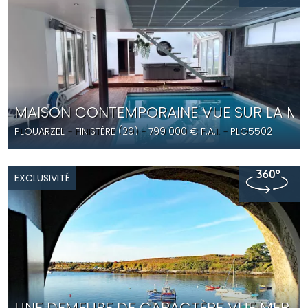
MAISON CONTEMPORAINE VUE SUR LA MER
PLOUARZEL
- FINISTÈRE (29) -
799 000
€ F.A.I.
- PLG5502
EXCLUSIVITÉ
UNE DEMEURE DE CARACTÈRE VUE MER L