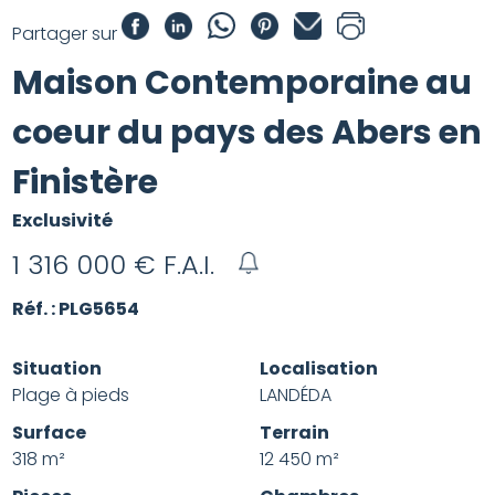
Partager sur
Maison Contemporaine au
coeur du pays des Abers en
Finistère
Exclusivité
1 316 000
€ F.A.I.
Réf. : PLG5654
Situation
Localisation
Plage à pieds
LANDÉDA
Surface
Terrain
318 m²
12 450 m²