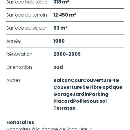
Surface habitable
318 m²
Surface du terrain
12 450 m²
Surface du séjour
93 m²
Année
1980
Rénovation
2000-2005
Orientation
Sud
Autres
Balcon
Cour
Couverture 4G
Couverture 5G
Fibre optique
Garage
Jardin
Parking
Placard
Poêle
Sous sol
Terrasse
Honoraires
Honoraires à la charge de l'acquéreur