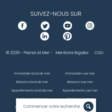
SUIVEZ-NOUS SUR
© 2026 - Pierres et Mer -
Mentions légales
CGU
Immobilier bord de mer
Immobilier vue mer
Maisons bord de mer
Maisons vue mer
Appartements bord de mer
Appartements vue mer
Terrains bord de mer
Terrains vue mer
Commencer votre recherche
Propriétés bord de mer
Propriétés vue mer