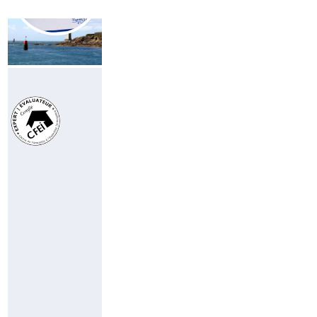
PHILIPPE
LE
GALL
Responsable
Finistère
Nord
(29N)
06
80
60
23