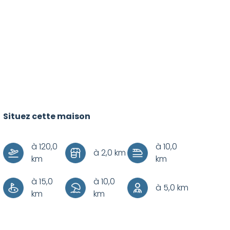
Situez cette maison
+
–
à 120,0
à 10,0
à 2,0 km
km
km
à 15,0
à 10,0
à 5,0 km
km
km