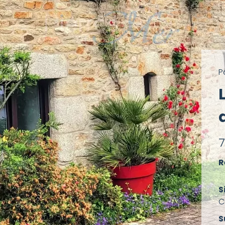
P
R
S
C
S