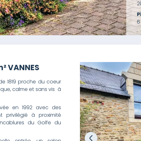
2
P
6
 m² VANNES
de 1819 proche du coeur
ique, calme et sans vis à
ovée en 1992 avec des
 privilégié à proximité
ncablures du Golfe du
elle entrée, un salon