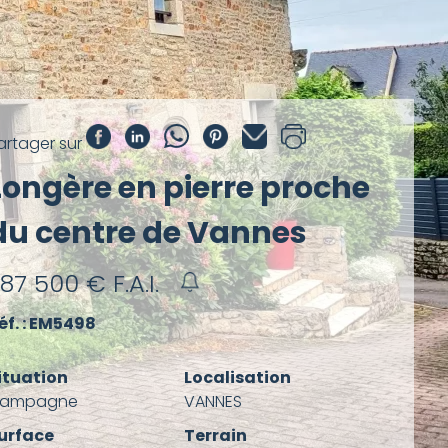
artager sur
Longère en pierre proche
du centre de Vannes
787 500
€ F.A.I.
éf. : EM5498
ituation
Localisation
ampagne
VANNES
urface
Terrain