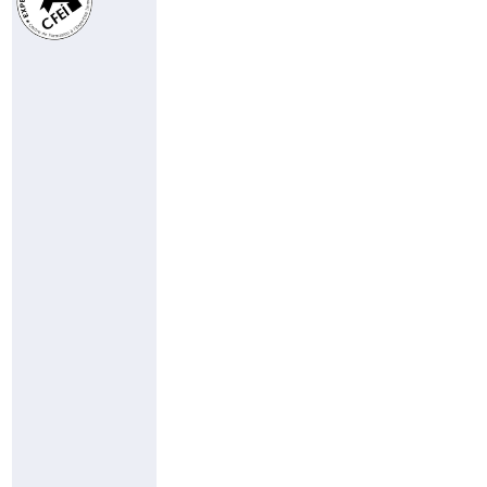
Consultante
De
Plouguerneau
à
Saint-
Pol-
de-
Léon
(29N)
06
24
42
02
23
cc@pierresetmer.fr