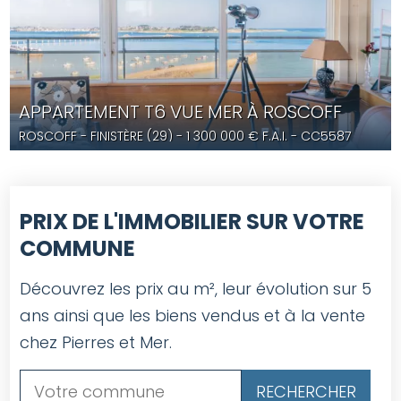
APPARTEMENT T6 VUE MER À ROSCOFF
ROSCOFF
- FINISTÈRE (29) -
1 300 000
€ F.A.I.
- CC5587
PRIX DE L'IMMOBILIER SUR VOTRE
COMMUNE
Découvrez les prix au m², leur évolution sur 5
ans ainsi que les biens vendus et à la vente
chez Pierres et Mer.