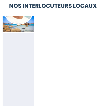
NOS INTERLOCUTEURS LOCAUX
YVES
DANIEL
Responsable
Côtes
d'Armor
(22)
06
69
66
49