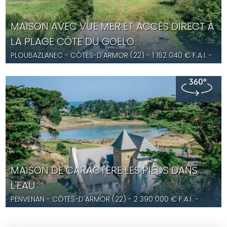
MAISON AVEC VUE MER ET ACCÈS DIRECT À
LA PLAGE CÔTE DU GOËLO
PLOUBAZLANEC
- CÔTES-D'ARMOR (22) -
1 162 040
€ F.A.I.
-
YD5644
MAISON DE CARACTÈRE LES PIEDS DANS
L'EAU
PENVENAN
- CÔTES-D'ARMOR (22) -
2 390 000
€ F.A.I.
-
YD5568