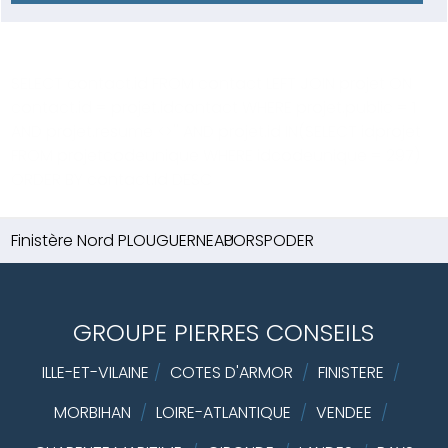
SELECT contact.id FROM contact LEFT JOIN projet ON
contact.id = projet.idcontact WHERE projet.public = 1
AND projet.resume <>'' AND projet.id IN(SELECT idprojet
FROM projetcodeunique WHERE idcodeunique = 297)
ORDER BY contact.id DESC
Finistère Nord
PLOUGUERNEAU
PORSPODER
GROUPE PIERRES CONSEILS
ILLE-ET-VILAINE
/
COTES D'ARMOR
/
FINISTERE
/
MORBIHAN
/
LOIRE-ATLANTIQUE
/
VENDEE
/