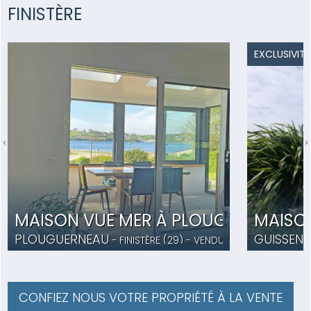
FINISTÈRE
EXCLUSIVITÉ
MAISON VUE MER À PLOUGUERNEAU
MAISON
PLOUGUERNEAU
GUISSENY
- FINISTÈRE (29) -
VENDU
- CC5553
CONFIEZ NOUS VOTRE PROPRIÉTÉ À LA VENTE