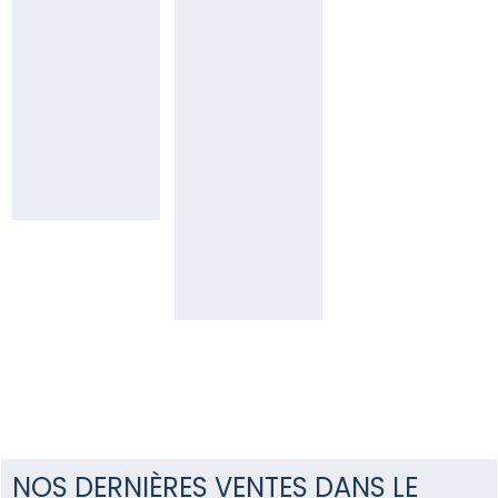
06
Léon
(29N)
80
60
23
06
28
24
42
plg@pierresetmer.fr
02
23
cc@pierresetmer.f
NOS DERNIÈRES VENTES DANS LE