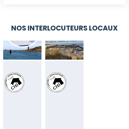
NOS INTERLOCUTEURS LOCAUX
PHILIPPE
CHRISTELLE
LE
CLOAREC
GALL
Consultante
De
Responsable
Plouguerneau
Finistère
à
Nord
Saint-
(29N)
Pol-
de-