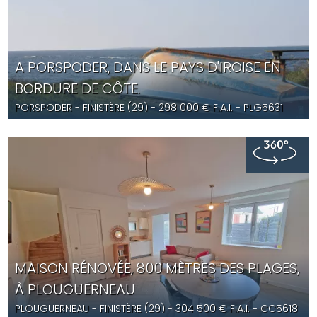
A PORSPODER, DANS LE PAYS D'IROISE EN
BORDURE DE CÔTE.
PORSPODER
- FINISTÈRE (29) -
298 000
€ F.A.I.
- PLG5631
MAISON RÉNOVÉE, 800 MÈTRES DES PLAGES,
À PLOUGUERNEAU
PLOUGUERNEAU
- FINISTÈRE (29) -
304 500
€ F.A.I.
- CC5618