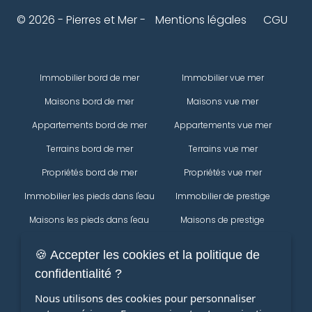
© 2026 - Pierres et Mer -
Mentions légales
CGU
Immobilier bord de mer
Immobilier vue mer
Maisons bord de mer
Maisons vue mer
Appartements bord de mer
Appartements vue mer
Terrains bord de mer
Terrains vue mer
Propriétés bord de mer
Propriétés vue mer
Immobilier les pieds dans l'eau
Immobilier de prestige
Maisons les pieds dans l'eau
Maisons de prestige
Appartements les pieds dans
Appartements de prestige
🍪 Accepter les cookies et la politique de
l'eau
Propriétés
confidentialité ?
Terrains les pieds dans l'eau
Modifier votre recherche
Immobilier
Nous utilisons des cookies pour personnaliser
Propriétés les pieds dans l'eau