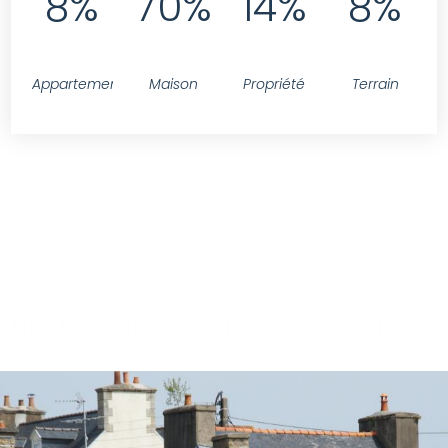
8%
70%
14%
8%
Appartement
Maison
Propriété
Terrain
SELECT contact.id FROM contact LEFT JOIN projet ON
contact.id = projet.idcontact WHERE projet.public = 1
AND projet.resume <>'' AND projet.id IN(SELECT idprojet
FROM projetcodeunique WHERE idcodeunique = 30231)
ORDER BY contact.id DESC
NOTRE RESPONSABLE À PLOUGUIEL