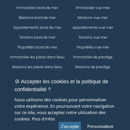
Immobilier bord de mer
Immobilier vue mer
Maisons bord de mer
Maisons vue mer
Appartements bord de mer
Appartements vue mer
Terrains bord de mer
Terrains vue mer
Propriétés bord de mer
Propriétés vue mer
Immobilier les pieds dans l'eau
Immobilier de prestige
Maisons les pieds dans l'eau
Maisons de prestige
Appartements les pieds dans
Appartements de prestige
🍪 Accepter les cookies et la politique de
l'eau
Propriétés
confidentialité ?
Terrains les pieds dans l'eau
Immobilier
Modifier votre recherche
Nous utilisons des cookies pour personnaliser
Propriétés les pieds dans l'eau
votre expérience. En poursuivant votre navigation
Maisons
sur ce site, vous acceptez notre utilisation des
Appartements
cookies.
Plus d'infos
terrains
J'accepte
Personnaliser