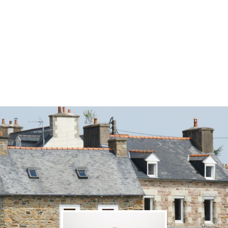
contact.id = projet.idcontact WHERE projet.public = 1
AND projet.resume <>'' AND projet.id IN(SELECT idprojet
FROM projetcodeunique WHERE idcodeunique = 30231)
ORDER BY contact.id DESC
NOTRE RESPONSABLE À PLOUGUIEL