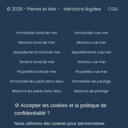
© 2026 - Pierres et Mer -
Mentions légales
CGU
Immobilier bord de mer
Immobilier vue mer
Maisons bord de mer
Maisons vue mer
Appartements bord de mer
Appartements vue mer
Terrains bord de mer
Terrains vue mer
Propriétés bord de mer
Propriétés vue mer
Immobilier les pieds dans l'eau
Immobilier de prestige
Maisons les pieds dans l'eau
Maisons de prestige
Appartements les pieds dans
Appartements de prestige
🍪 Accepter les cookies et la politique de
l'eau
Propriétés
confidentialité ?
Terrains les pieds dans l'eau
Immobilier
Nous utilisons des cookies pour personnaliser
Propriétés les pieds dans l'eau