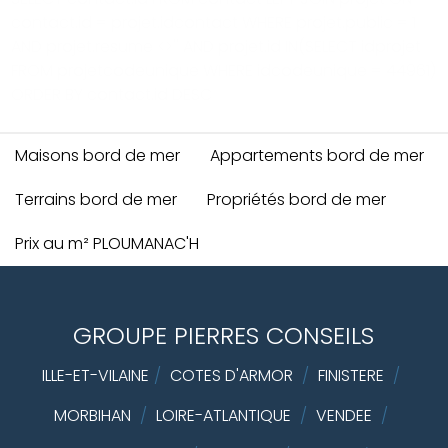
contact.id = projet.idcontact WHERE projet.public = 1
AND projet.resume <>'' AND projet.id IN(SELECT idprojet
FROM projetcodeunique WHERE idcodeunique = 44961)
ORDER BY contact.id DESC
Maisons bord de mer
Appartements bord de mer
Terrains bord de mer
Propriétés bord de mer
Prix au m² PLOUMANAC'H
GROUPE PIERRES CONSEILS
ILLE-ET-VILAINE
/
COTES D'ARMOR
/
FINISTERE
/
MORBIHAN
/
LOIRE-ATLANTIQUE
/
VENDEE
/