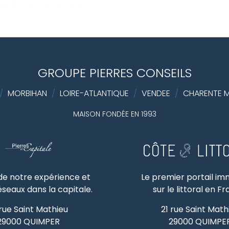
ER BY contact.id DESC
GROUPE PIERRES CONSEILS
/
MORBIHAN
/
LOIRE-ATLANTIQUE
/
VENDEE
/
CHARENTE M
MAISON FONDÉE EN 1993
 de notre expérience et
Le premier portail im
éseaux dans la capitale.
sur le littoral en F
 rue Saint Mathieu
21 rue Saint Math
29000
QUIMPER
29000
QUIMPE