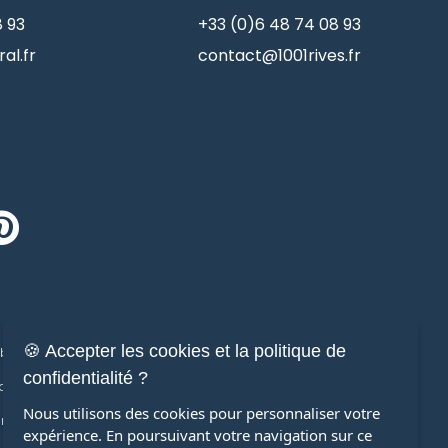
8 93
+33 (0)6 48 74 08 93
al.fr
contact@1001rives.fr
🍪 Accepter les cookies et la politique de
ilier de prestige
Immobilier
confidentialité ?
ons de prestige
Maisons
Nous utilisons des cookies pour personnaliser votre
ments de prestige
Appartements
expérience. En poursuivant votre navigation sur ce