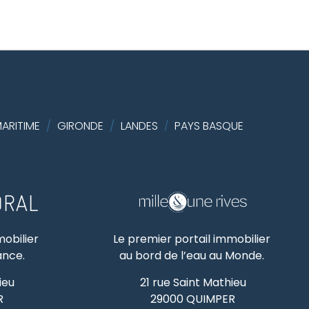
ARITIME
/
GIRONDE
/
LANDES
PAYS BASQUE
/
mobilier
Le premier portail immobilier
rance.
au bord de l’eau au Monde.
ieu
21 rue Saint Mathieu
R
29000
QUIMPER