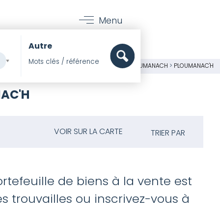
Menu
Autre
MMOBILIER BORD DE MER
>
CÔTES-D'ARMOR
>
PLOUMANACH
>
PLOUMANAC'H
NAC'H
VOIR SUR LA CARTE
TRIER PAR
rtefeuille de biens à la vente est
 trouvailles ou inscrivez-vous à