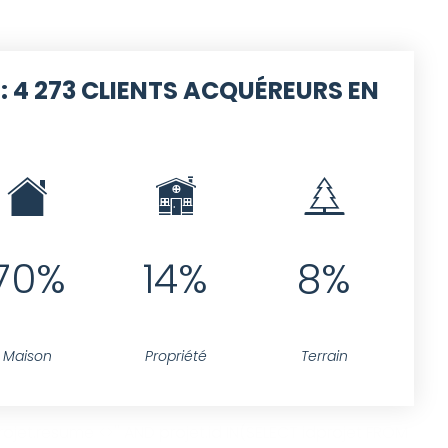
 :
4 273 CLIENTS ACQUÉREURS EN
70%
14%
8%
Maison
Propriété
Terrain
jet.resume <>'' AND projet.id IN(SELECT idprojet FROM