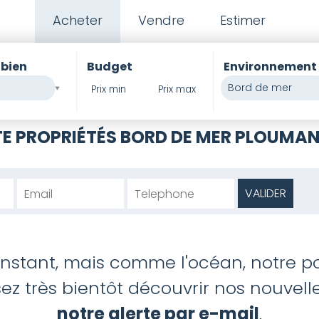
Acheter
Vendre
Estimer
 bien
Budget
Environnement
é
Bord de mer
PIERRES ET MER
>
I
E PROPRIÉTÉS BORD DE MER PLOUMA
'instant, mais comme l'océan, notre po
z très bientôt découvrir nos nouvelles
notre alerte par e-mail
.