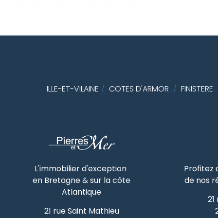
projetcodeunique WHERE idcodeunique = 44961) ORD
ILLE-ET-VILAINE
/
COTES D'ARMOR
/
FINISTERE
L'immobilier d'exception
Profitez
en Bretagne & sur la côte
de nos r
Atlantique
21
21 rue Saint Mathieu