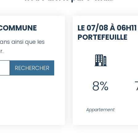
E COMMUNE
LE 07/08 À 06H11
PORTEFEUILLE
 ans ainsi que les
r.
8%
Appartement
ntact.id = projet.idcontact WHERE projet.public = 1 AND pro