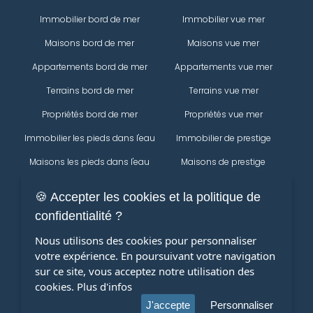
Immobilier bord de mer
Immobilier vue mer
Maisons bord de mer
Maisons vue mer
Appartements bord de mer
Appartements vue mer
Terrains bord de mer
Terrains vue mer
Propriétés bord de mer
Propriétés vue mer
Immobilier les pieds dans l'eau
Immobilier de prestige
Maisons les pieds dans l'eau
Maisons de prestige
Appartements les pieds dans
Appartements de prestige
🍪 Accepter les cookies et la politique de
l'eau
Propriétés
confidentialité ?
Terrains les pieds dans l'eau
Immobilier
Nous utilisons des cookies pour personnaliser
Propriétés les pieds dans l'eau
votre expérience. En poursuivant votre navigation
Maisons
Modifier votre recherche
sur ce site, vous acceptez notre utilisation des
Appartements
cookies.
Plus d'infos
terrains
J'accepte
Personnaliser