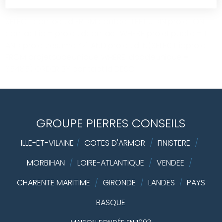
SELECT contact.id FROM contact LEFT JOIN projet ON
contact.id = projet.idcontact WHERE projet.public = 1
AND projet.resume <>'' AND projet.id IN(SELECT idprojet
FROM projetcodeunique WHERE idcodeunique =
35485) ORDER BY contact.id DESC
GROUPE PIERRES CONSEILS
ILLE-ET-VILAINE
/
COTES D'ARMOR
/
FINISTERE
/
MORBIHAN
/
LOIRE-ATLANTIQUE
/
VENDEE
/
CHARENTE MARITIME
/
GIRONDE
/
LANDES
PAYS
/
BASQUE