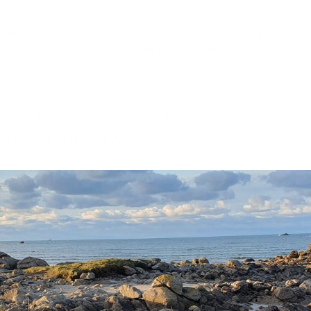
contact.id = projet.idcontact WHERE projet.public = 1
AND projet.resume <>'' AND projet.id IN(SELECT idprojet
FROM projetcodeunique WHERE idcodeunique =
30229) ORDER BY contact.id DESC
NOTRE RESPONSABLE À
PLOUGUERNEAU