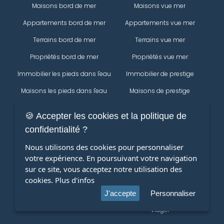
Maisons bord de mer
Maisons vue mer
Appartements bord de mer
Appartements vue mer
Terrains bord de mer
Terrains vue mer
Propriétés bord de mer
Propriétés vue mer
Immobilier les pieds dans l'eau
Immobilier de prestige
Maisons les pieds dans l'eau
Maisons de prestige
Appartements les pieds dans
Appartements de prestige
🍪 Accepter les cookies et la politique de
l'eau
Propriétés
confidentialité ?
Terrains les pieds dans l'eau
Immobilier
Nous utilisons des cookies pour personnaliser
Modifier votre recherche
Propriétés les pieds dans l'eau
votre expérience. En poursuivant votre navigation
Maisons
sur ce site, vous acceptez notre utilisation des
Appartements
cookies.
Plus d'infos
terrains
J'accepte
Personnaliser
Viager