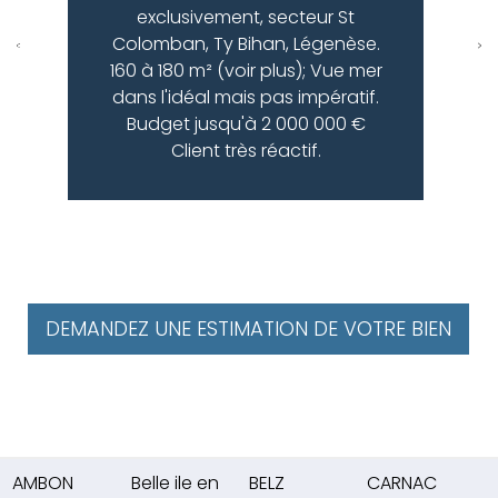
exclusivement, secteur St
Colomban, Ty Bihan, Légenèse.
160 à 180 m² (voir plus); Vue mer
dans l'idéal mais pas impératif.
Budget jusqu'à 2 000 000 €
Client très réactif.
DEMANDEZ UNE ESTIMATION DE VOTRE BIEN
AMBON
Belle ile en
BELZ
CARNAC