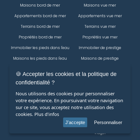
Maisons bord de mer
Maisons vue mer
Appartements bord de mer
Appartements vue mer
Terrains bord de mer
Terrains vue mer
Propriétés bord de mer
Propriétés vue mer
Immobilier les pieds dans l'eau
Immobilier de prestige
Maisons les pieds dans l'eau
Maisons de prestige
Appartements les pieds dans
Appartements de prestige
🍪 Accepter les cookies et la politique de
l'eau
Propriétés
confidentialité ?
Terrains les pieds dans l'eau
Immobilier
Nous utilisons des cookies pour personnaliser
Propriétés les pieds dans l'eau
votre expérience. En poursuivant votre navigation
Maisons
Modifier votre recherche
sur ce site, vous acceptez notre utilisation des
Appartements
cookies.
Plus d'infos
terrains
J'accepte
Personnaliser
Viager