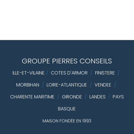
contact.id = projet.idcontact WHERE projet.public = 1
AND projet.resume <>'' AND projet.id IN(SELECT idprojet
FROM projetcodeunique WHERE idcodeunique =
20202) ORDER BY contact.id DESC
GROUPE PIERRES CONSEILS
ILLE-ET-VILAINE
/
COTES D'ARMOR
/
FINISTERE
/
MORBIHAN
/
LOIRE-ATLANTIQUE
/
VENDEE
/
CHARENTE MARITIME
/
GIRONDE
/
LANDES
PAYS
/
BASQUE
MAISON FONDÉE EN 1993