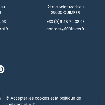
ieu
21 rue Saint Mathieu
R
29000
QUIMPER
8 93
+33 (0)6 48 74 08 93
al.fr
contact@1001rives.fr
🍪 Accepter les cookies et la politique de
ilier de prestige
Immobilier
confidentialité ?