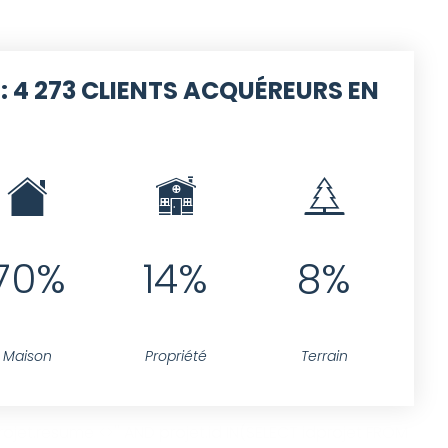
 :
4 273 CLIENTS ACQUÉREURS EN
70%
14%
8%
Maison
Propriété
Terrain
jet.resume <>'' AND projet.id IN(SELECT idprojet FROM