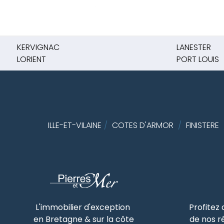
projetcodeunique WHERE idcodeunique = 44878) ORD
KERVIGNAC
LANESTER
LORIENT
PORT LOUIS
ILLE-ET-VILAINE
/
COTES D'ARMOR
/
FINISTERE
L'immobilier d'exception
Profitez
en Bretagne & sur la côte
de nos r