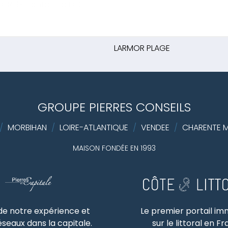
ER BY contact.id DESC
LARMOR PLAGE
GROUPE PIERRES CONSEILS
/
MORBIHAN
/
LOIRE-ATLANTIQUE
/
VENDEE
/
CHARENTE M
MAISON FONDÉE EN 1993
 de notre expérience et
Le premier portail im
éseaux dans la capitale.
sur le littoral en F