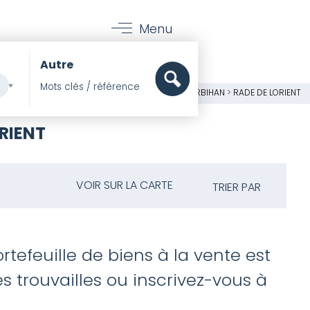
Menu
Autre
S ET MER
>
IMMOBILIER LES PIEDS DANS L'EAU
>
MORBIHAN
>
RADE DE LORIENT
ORIENT
VOIR SUR LA CARTE
TRIER PAR
rtefeuille de biens à la vente est
 trouvailles ou inscrivez-vous à