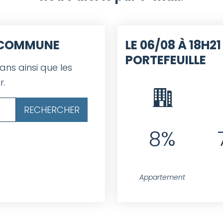
E COMMUNE
LE 06/08 À 18H21
PORTEFEUILLE
 ans ainsi que les
r.
8%
Appartement
ntact.id = projet.idcontact WHERE projet.public = 1 AND pro