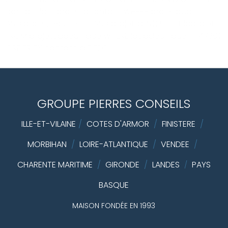
contact.id = projet.idcontact WHERE projet.public = 1
AND projet.resume <>'' AND projet.id IN(SELECT idprojet
FROM projetcodeunique WHERE idcodeunique = 14739)
ORDER BY contact.id DESC
GROUPE PIERRES CONSEILS
ILLE-ET-VILAINE
/
COTES D'ARMOR
/
FINISTERE
/
MORBIHAN
/
LOIRE-ATLANTIQUE
/
VENDEE
/
CHARENTE MARITIME
/
GIRONDE
/
LANDES
PAYS
/
BASQUE
MAISON FONDÉE EN 1993