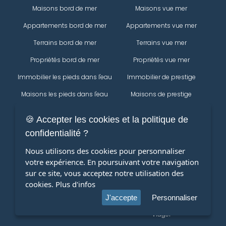
Maisons bord de mer
Maisons vue mer
Appartements bord de mer
Appartements vue mer
Terrains bord de mer
Terrains vue mer
Propriétés bord de mer
Propriétés vue mer
Immobilier les pieds dans l'eau
Immobilier de prestige
Maisons les pieds dans l'eau
Maisons de prestige
Appartements les pieds dans
Appartements de prestige
🍪 Accepter les cookies et la politique de
l'eau
Propriétés
confidentialité ?
Terrains les pieds dans l'eau
Immobilier
Nous utilisons des cookies pour personnaliser
Propriétés les pieds dans l'eau
votre expérience. En poursuivant votre navigation
Maisons
Modifier votre recherche
sur ce site, vous acceptez notre utilisation des
Appartements
cookies.
Plus d'infos
terrains
J'accepte
Personnaliser
Viager