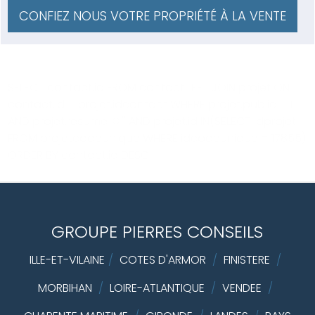
CONFIEZ NOUS VOTRE PROPRIÉTÉ À LA VENTE
SELECT contact.id FROM contact LEFT JOIN projet ON
contact.id = projet.idcontact WHERE projet.public = 1
AND projet.resume <>'' AND projet.id IN(SELECT idprojet
FROM projetcodeunique WHERE idcodeunique = 17855)
ORDER BY contact.id DESC
GROUPE PIERRES CONSEILS
ILLE-ET-VILAINE
/
COTES D'ARMOR
/
FINISTERE
/
MORBIHAN
/
LOIRE-ATLANTIQUE
/
VENDEE
/