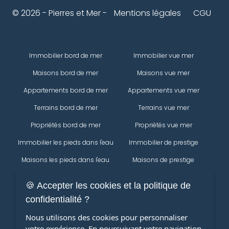
© 2026 - Pierres et Mer -
Mentions légales
CGU
Immobilier bord de mer
Immobilier vue mer
Maisons bord de mer
Maisons vue mer
Appartements bord de mer
Appartements vue mer
Terrains bord de mer
Terrains vue mer
Propriétés bord de mer
Propriétés vue mer
Immobilier les pieds dans l'eau
Immobilier de prestige
Maisons les pieds dans l'eau
Maisons de prestige
Appartements les pieds dans
Appartements de prestige
🍪 Accepter les cookies et la politique de
l'eau
Propriétés
confidentialité ?
Terrains les pieds dans l'eau
Immobilier
Nous utilisons des cookies pour personnaliser
Propriétés les pieds dans l'eau
Modifier votre recherche
votre expérience. En poursuivant votre navigation