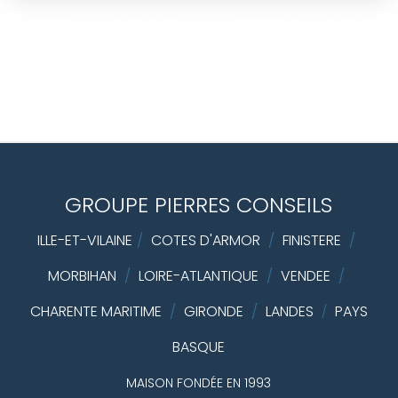
SELECT contact.id FROM contact LEFT JOIN projet ON
contact.id = projet.idcontact WHERE projet.public = 1
AND projet.resume <>'' AND projet.id IN(SELECT idprojet
FROM projetcodeunique WHERE idcodeunique =
30397) ORDER BY contact.id DESC
GROUPE PIERRES CONSEILS
ILLE-ET-VILAINE
/
COTES D'ARMOR
/
FINISTERE
/
MORBIHAN
/
LOIRE-ATLANTIQUE
/
VENDEE
/
CHARENTE MARITIME
/
GIRONDE
/
LANDES
PAYS
/
BASQUE
MAISON FONDÉE EN 1993