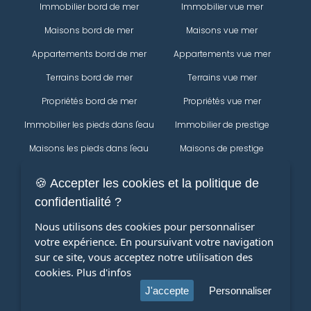
Immobilier bord de mer
Immobilier vue mer
Maisons bord de mer
Maisons vue mer
Appartements bord de mer
Appartements vue mer
Terrains bord de mer
Terrains vue mer
Propriétés bord de mer
Propriétés vue mer
Immobilier les pieds dans l'eau
Immobilier de prestige
Maisons les pieds dans l'eau
Maisons de prestige
Appartements les pieds dans
Appartements de prestige
🍪 Accepter les cookies et la politique de
l'eau
Propriétés
confidentialité ?
Terrains les pieds dans l'eau
Immobilier
Nous utilisons des cookies pour personnaliser
Propriétés les pieds dans l'eau
votre expérience. En poursuivant votre navigation
Maisons
Modifier votre recherche
sur ce site, vous acceptez notre utilisation des
Appartements
cookies.
Plus d'infos
terrains
J'accepte
Personnaliser