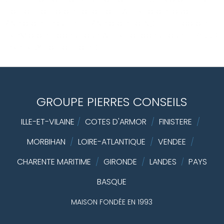
contact.id = projet.idcontact WHERE projet.public = 1
AND projet.resume <>'' AND projet.id IN(SELECT idprojet
FROM projetcodeunique WHERE idcodeunique = 17855)
ORDER BY contact.id DESC
GROUPE PIERRES CONSEILS
ILLE-ET-VILAINE
/
COTES D'ARMOR
/
FINISTERE
/
MORBIHAN
/
LOIRE-ATLANTIQUE
/
VENDEE
/
CHARENTE MARITIME
/
GIRONDE
/
LANDES
PAYS
/
BASQUE
MAISON FONDÉE EN 1993