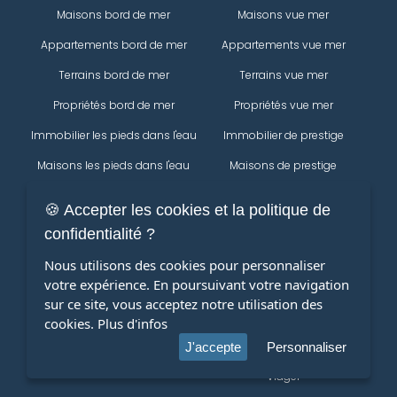
Maisons bord de mer
Maisons vue mer
Appartements bord de mer
Appartements vue mer
Terrains bord de mer
Terrains vue mer
Propriétés bord de mer
Propriétés vue mer
Immobilier les pieds dans l'eau
Immobilier de prestige
Maisons les pieds dans l'eau
Maisons de prestige
Appartements les pieds dans
Appartements de prestige
🍪 Accepter les cookies et la politique de
l'eau
Propriétés
confidentialité ?
Terrains les pieds dans l'eau
Immobilier
Nous utilisons des cookies pour personnaliser
Propriétés les pieds dans l'eau
votre expérience. En poursuivant votre navigation
Maisons
Modifier votre recherche
sur ce site, vous acceptez notre utilisation des
Appartements
cookies.
Plus d'infos
terrains
J'accepte
Personnaliser
Viager