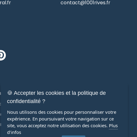
al.fr
contact@1001rives.fr
🍪 Accepter les cookies et la politique de
ilier de prestige
Immobilier
confidentialité ?
ons de prestige
Maisons
Nous utilisons des cookies pour personnaliser votre
ments de prestige
Appartements
expérience. En poursuivant votre navigation sur ce
Propriétés
terrains
site, vous acceptez notre utilisation des cookies.
Plus
d'infos
Viager