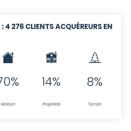
 :
4 276 CLIENTS ACQUÉREURS EN
70%
14%
8%
Maison
Propriété
Terrain
jet.resume <>'' AND projet.id IN(SELECT idprojet FROM