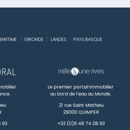
ARITIME
/
GIRONDE
/
LANDES
PAYS BASQUE
/
mobilier
Le premier portail immobilier
rance.
au bord de l’eau au Monde.
ieu
21 rue Saint Mathieu
R
29000
QUIMPER
8 93
+33 (0)6 48 74 08 93