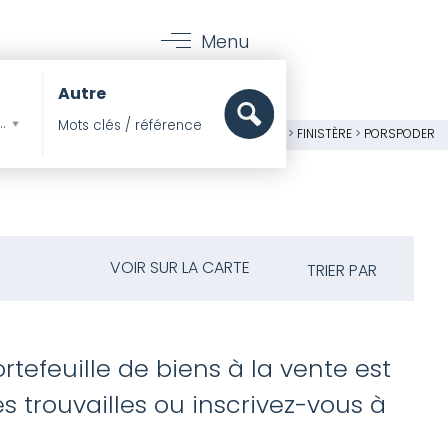
Menu
Autre
mer, Pieds dans l'eau
PIERRES ET MER
>
IMMOBILIER
>
MAISONS
>
FINISTÈRE
>
PORSPODER
VOIR SUR LA CARTE
TRIER PAR
rtefeuille de biens à la vente est
 trouvailles ou inscrivez-vous à