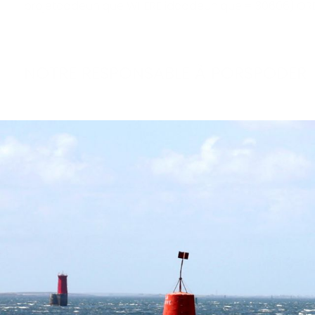
projetcodeunique WHERE idcodeunique = 30606) ORD
NOTRE RESPONSABLE À PORSPODER