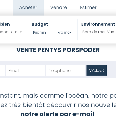
Acheter
Vendre
Estimer
 bien
Budget
Environnement
ppartement , Propritété ?
Bord de mer, Vue 
VENTE PENTYS PORSPODER
'instant, mais comme l'océan, notre po
z très bientôt découvrir nos nouvelles
notre alerte par e-mail
.