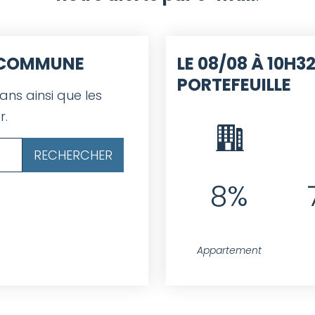
E COMMUNE
LE 08/08 À 10H32
PORTEFEUILLE
 ans ainsi que les
r.
8%
Appartement
ntact.id = projet.idcontact WHERE projet.public = 1 AND pro