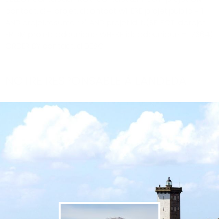
contact.id = projet.idcontact WHERE projet.public = 1
AND projet.resume <>'' AND projet.id IN(SELECT idprojet
FROM projetcodeunique WHERE idcodeunique = 17664)
ORDER BY contact.id DESC
NOTRE RESPONSABLE À LANDEDA