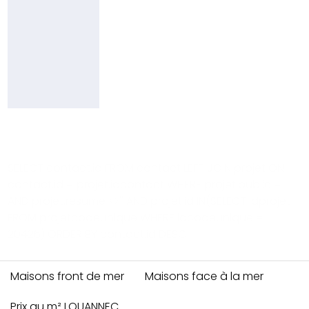
69
66
49
95
yd@pierresetmer.fr
SELECT contact.id FROM contact LEFT JOIN projet ON
contact.id = projet.idcontact WHERE projet.public = 1
AND projet.resume <>'' AND projet.id IN(SELECT idprojet
FROM projetcodeunique WHERE idcodeunique =
20426) ORDER BY contact.id DESC
Maisons front de mer
Maisons face à la mer
Prix au m² LOUANNEC