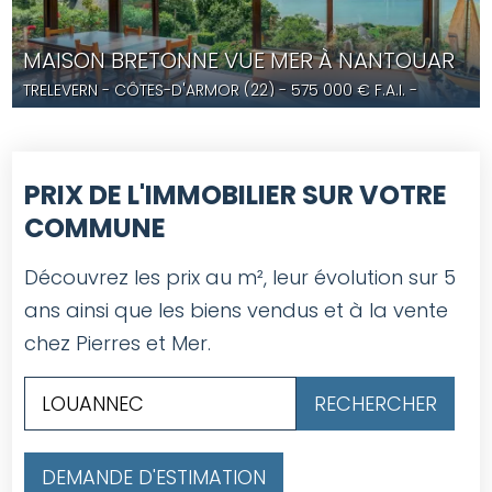
MAISON BRETONNE VUE MER À NANTOUAR
TRELEVERN
- CÔTES-D'ARMOR (22) -
575 000
€ F.A.I.
-
YD5679
PRIX DE L'IMMOBILIER SUR VOTRE
COMMUNE
Découvrez les prix au m², leur évolution sur 5
ans ainsi que les biens vendus et à la vente
chez Pierres et Mer.
DEMANDE D'ESTIMATION