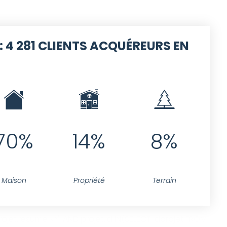
:
4 281 CLIENTS ACQUÉREURS EN
70%
14%
8%
Maison
Propriété
Terrain
jet.resume <>'' AND projet.id IN(SELECT idprojet FROM