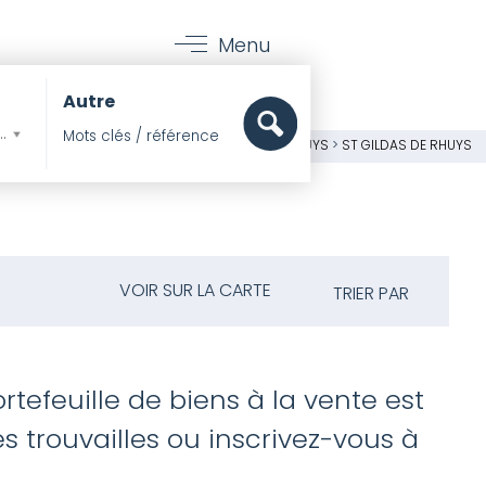
Menu
Autre
mer, Pieds dans l'eau
BIHAN
>
GOLFE DU MORBIHAN
>
PRESQU'ÎLE DE RHUYS
>
ST GILDAS DE RHUYS
VOIR SUR LA CARTE
TRIER PAR
rtefeuille de biens à la vente est
 trouvailles ou inscrivez-vous à