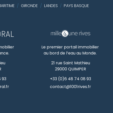
ARITIME
/
GIRONDE
/
LANDES
PAYS BASQUE
/
mobilier
Le premier portail immobilier
rance.
au bord de l’eau au Monde.
ieu
21 rue Saint Mathieu
R
29000
QUIMPER
8 93
+33 (0)6 48 74 08 93
al.fr
contact@1001rives.fr