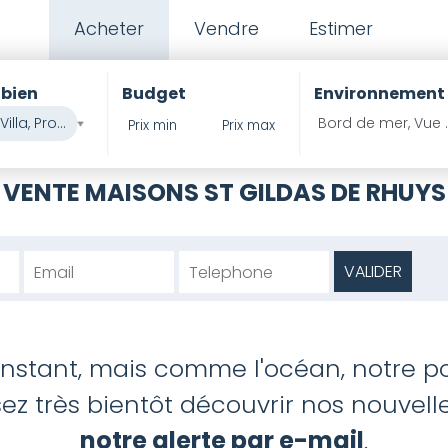
Acheter
Vendre
Estimer
 bien
Budget
Environnement
Maison | Villa, Propriété
Bord de mer, Vue 
PIERRES ET MER
>
IMMOBILIER
>
MOR
VENTE MAISONS ST GILDAS DE RHUYS
'instant, mais comme l'océan, notre po
z très bientôt découvrir nos nouvelles
notre alerte par e-mail
.