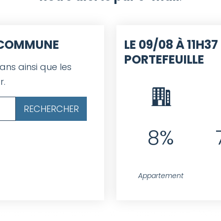
E COMMUNE
LE 09/08 À 11H37 
PORTEFEUILLE
 ans ainsi que les
r.
8%
Appartement
ntact.id = projet.idcontact WHERE projet.public = 1 AND pro