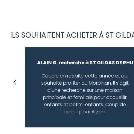
projetcodeunique WHERE idcodeunique = 44381) ORDE
ILS SOUHAITENT ACHETER À ST GILD
ALAIN G. recherche à ST GILDAS DE RHUY
Couple en retraite cette année et qui
souhaite profiter du Morbihan. Il s'agit
d'une recherche sur une maison
principale et familiale pour accueillir
enfants et petits-enfants. Coup de
coeur pour Arzon.