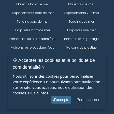
Maisons bord de mer
Maisons vue mer
Appartements bord de mer
Appartements vue mer
Terrains bord de mer
Terrains vue mer
Propriétés bord de mer
Propriétés vue mer
Immobilier les pieds dans l'eau
Immobilier de prestige
Maisons les pieds dans l'eau
Maisons de prestige
Appartements les pieds dans
Appartements de prestige
🍪 Accepter les cookies et la politique de
l'eau
Propriétés
confidentialité ?
Terrains les pieds dans l'eau
Immobilier
Nous utilisons des cookies pour personnaliser
Propriétés les pieds dans l'eau
votre expérience. En poursuivant votre navigation
Maisons
Modifier votre recherche
sur ce site, vous acceptez notre utilisation des
Appartements
cookies.
Plus d'infos
terrains
J'accepte
Personnaliser
Viager