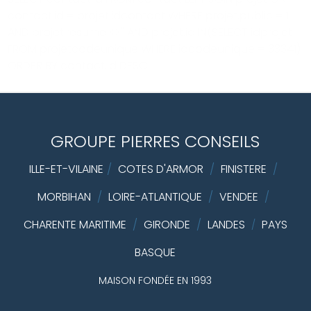
contact.id = projet.idcontact WHERE projet.public = 1
AND projet.resume <>'' AND projet.id IN(SELECT idprojet
FROM projetcodeunique WHERE idcodeunique = 33341)
ORDER BY contact.id DESC
GROUPE PIERRES CONSEILS
ILLE-ET-VILAINE
/
COTES D'ARMOR
/
FINISTERE
/
MORBIHAN
/
LOIRE-ATLANTIQUE
/
VENDEE
/
CHARENTE MARITIME
/
GIRONDE
/
LANDES
PAYS
/
BASQUE
MAISON FONDÉE EN 1993