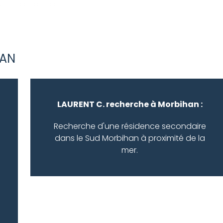
 BY contact.id DESC
HAN
LAURENT C. recherche à Morbihan :
Recherche d'une résidence secondaire
dans le Sud Morbihan à proximité de la
mer.