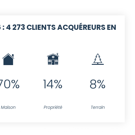
 :
4 273 CLIENTS ACQUÉREURS EN
70%
14%
8%
Maison
Propriété
Terrain
jet.resume <>'' AND projet.id IN(SELECT idprojet FROM