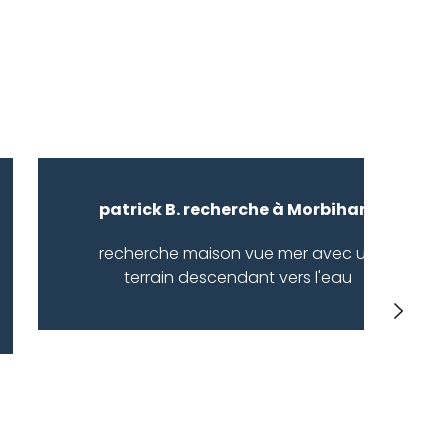
patrick B. recherche à Morbihan :
recherche maison vue mer avec un
terrain descendant vers l'eau