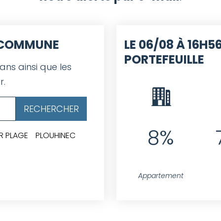
E COMMUNE
LE 06/08 À 16H56
PORTEFEUILLE
 ans ainsi que les
r.
8%
R PLAGE
PLOUHINEC
Appartement
ntact.id = projet.idcontact WHERE projet.public = 1 AND pro