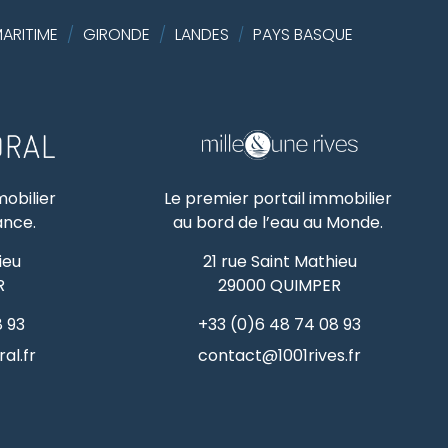
ARITIME
/
GIRONDE
/
LANDES
PAYS BASQUE
/
mobilier
Le premier portail immobilier
rance.
au bord de l’eau au Monde.
ieu
21 rue Saint Mathieu
R
29000
QUIMPER
8 93
+33 (0)6 48 74 08 93
al.fr
contact@1001rives.fr