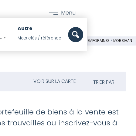
Menu
Autre
mer, Pieds dans l'eau
 ET MER
>
IMMOBILIER
>
MAISONS
>
MAISONS CONTEMPORAINES
>
MORBIHAN
VOIR SUR LA CARTE
TRIER PAR
rtefeuille de biens à la vente est
 trouvailles ou inscrivez-vous à