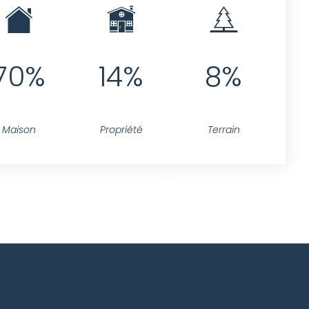
70%
14%
8%
Maison
Propriété
Terrain
jet.resume <>'' AND projet.id IN(SELECT idprojet FROM