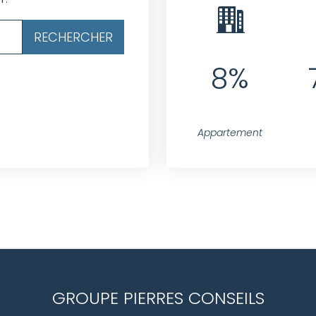
8%
Appartement
ntact.id = projet.idcontact WHERE projet.public = 1 AND pro
ER BY contact.id DESC
GROUPE PIERRES CONSEILS