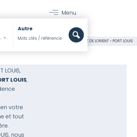
Menu
Autre
mer, Pieds dans l'eau
 MER
>
IMMOBILIER DE PRESTIGE
>
MORBIHAN
>
RADE DE LORIENT
>
PORT LOUIS
T LOUIS,
ORT LOUIS
,
dence
en votre
e et tout
ère.
UIS, nous