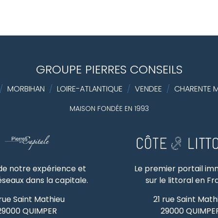
ER BY contact.id DESC
GROUPE PIERRES CONSEILS
/
MORBIHAN
/
LOIRE-ATLANTIQUE
/
VENDEE
/
CHARENTE M
MAISON FONDÉE EN 1993
 de notre expérience et
Le premier portail im
éseaux dans la capitale.
sur le littoral en F
 rue Saint Mathieu
21 rue Saint Math
29000
QUIMPER
29000
QUIMPE