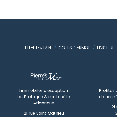
projetcodeunique WHERE idcodeunique = 30728) ORD
ILLE-ET-VILAINE
/
COTES D'ARMOR
/
FINISTERE
L'immobilier d'exception
Profitez
en Bretagne & sur la côte
de nos r
Atlantique
21
21 rue Saint Mathieu