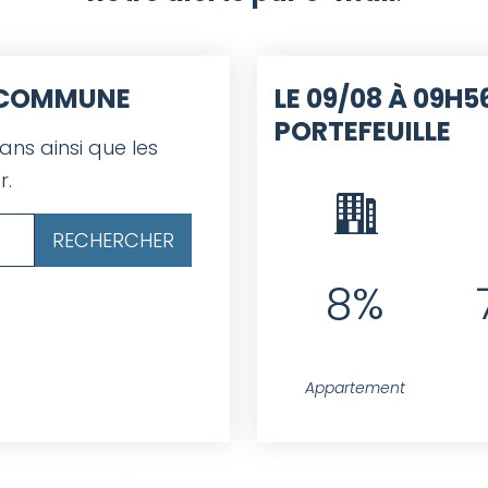
E COMMUNE
LE 09/08 À 09H56
PORTEFEUILLE
 ans ainsi que les
r.
8%
Appartement
ntact.id = projet.idcontact WHERE projet.public = 1 AND pro