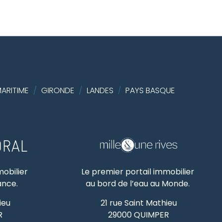
ARITIME
/
GIRONDE
/
LANDES
PAYS BASQUE
/
mobilier
Le premier portail immobilier
rance.
au bord de l’eau au Monde.
ieu
21 rue Saint Mathieu
R
29000
QUIMPER