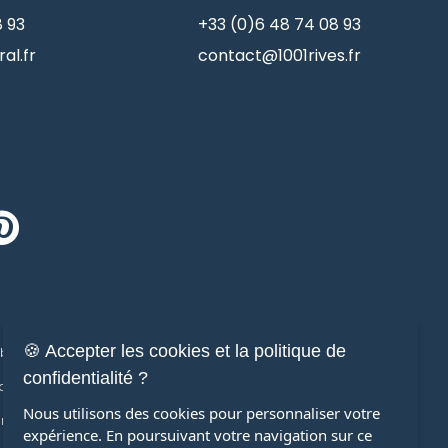
8 93
+33 (0)6 48 74 08 93
al.fr
contact@1001rives.fr
🍪 Accepter les cookies et la politique de
ilier de prestige
Immobilier
confidentialité ?
ons de prestige
Maisons
Nous utilisons des cookies pour personnaliser votre
ments de prestige
Appartements
expérience. En poursuivant votre navigation sur ce