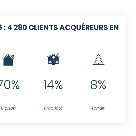
 :
4 280 CLIENTS ACQUÉREURS EN
70%
14%
8%
Maison
Propriété
Terrain
jet.resume <>'' AND projet.id IN(SELECT idprojet FROM