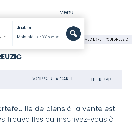
Menu
Autre
mer, Pieds dans l'eau
MER
>
IMMOBILIER DE PRESTIGE
>
FINISTÈRE
>
BAIE D'AUDIERNE
>
POULDREUZIC
REUZIC
VOIR SUR LA CARTE
TRIER PAR
rtefeuille de biens à la vente est
 trouvailles ou inscrivez-vous à