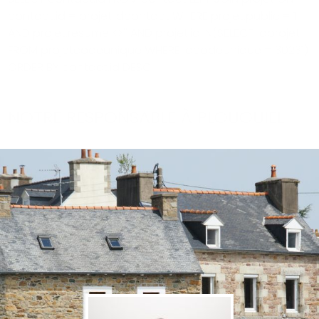
contact.id = projet.idcontact WHERE projet.public = 1
AND projet.resume <>'' AND projet.id IN(SELECT idprojet
FROM projetcodeunique WHERE idcodeunique = 30231)
ORDER BY contact.id DESC
NOTRE RESPONSABLE À PLOUGUIEL