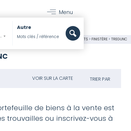
Menu
Autre
mer, Pieds dans l'eau
PIERRES ET MER
>
IMMOBILIER
>
APPARTEMENTS
>
FINISTÈRE
>
TREGUNC
NC
VOIR SUR LA CARTE
TRIER PAR
rtefeuille de biens à la vente est
 trouvailles ou inscrivez-vous à