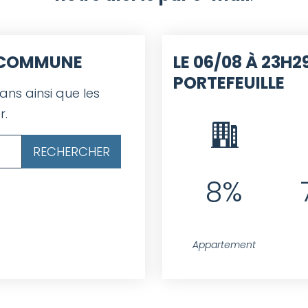
E COMMUNE
LE 06/08 À 23H29
PORTEFEUILLE
 ans ainsi que les
r.
8%
Appartement
ntact.id = projet.idcontact WHERE projet.public = 1 AND pro