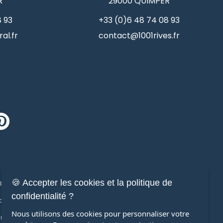
R
29000
QUIMPER
8 93
+33 (0)6 48 74 08 93
al.fr
contact@1001rives.fr
🍪 Accepter les cookies et la politique de
ilier de prestige
Immobilier
confidentialité ?
ons de prestige
Maisons
Nous utilisons des cookies pour personnaliser votre
ments de prestige
Appartements