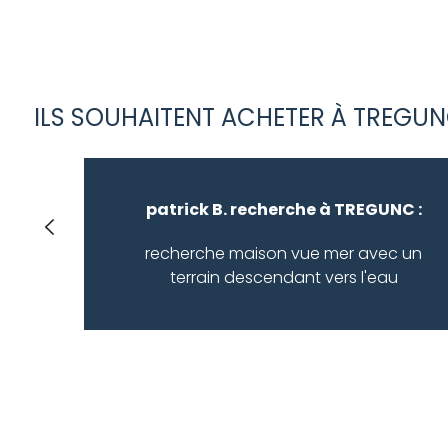
projetcodeunique WHERE idcodeunique = 39981) ORDE
ILS SOUHAITENT ACHETER À TREGU
patrick B. recherche à TREGUNC :
recherche maison vue mer avec un
terrain descendant vers l'eau