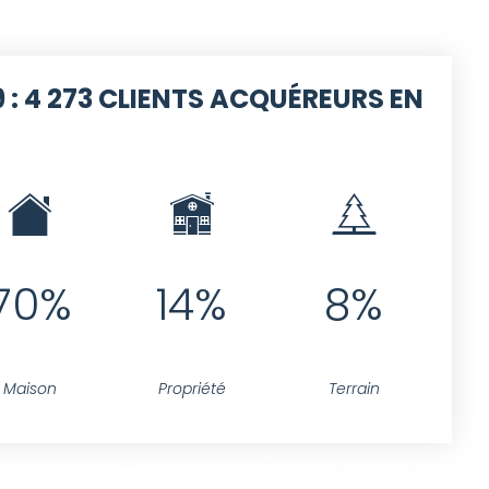
 :
4 273 CLIENTS ACQUÉREURS EN
70%
14%
8%
Maison
Propriété
Terrain
jet.resume <>'' AND projet.id IN(SELECT idprojet FROM