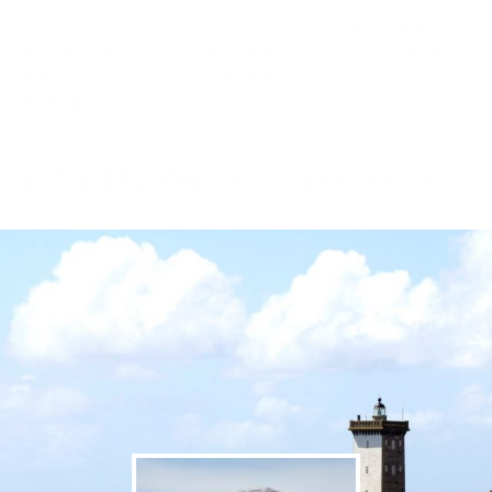
contact.id = projet.idcontact WHERE projet.public = 1
AND projet.resume <>'' AND projet.id IN(SELECT idprojet
FROM projetcodeunique WHERE idcodeunique = 17719)
ORDER BY contact.id DESC
NOTRE RESPONSABLE À LANDUNVEZ