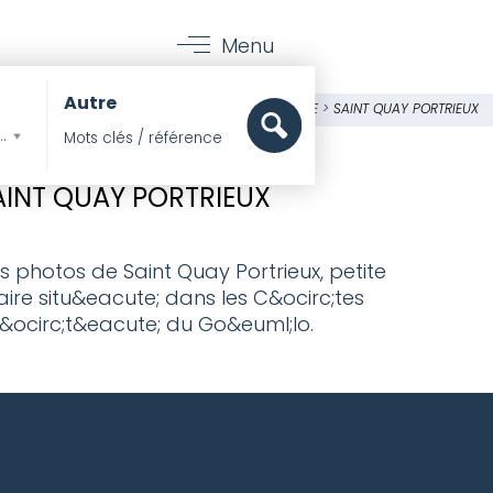
Menu
Autre
PIERRES ET MER
>
LE MAG
>
LA BRETAGNE
>
SAINT QUAY PORTRIEUX
mer, Pieds dans l'eau
AINT QUAY PORTRIEUX
 photos de Saint Quay Portrieux, petite
ire situ&eacute; dans les C&ocirc;tes
&ocirc;t&eacute; du Go&euml;lo.