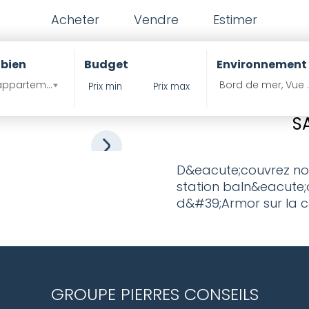
Acheter
Vendre
Estimer
 bien
Budget
Environnement
ppartement , Propritété ?
Bord de mer, Vue 
S
D&eacute;couvrez nos
station baln&eacute;a
d&#39;Armor sur la c
GROUPE PIERRES CONSEILS