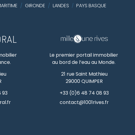
ARITIME
/
GIRONDE
/
LANDES
PAYS BASQUE
/
mobilier
Le premier portail immobilier
rance.
au bord de l’eau au Monde.
ieu
21 rue Saint Mathieu
R
29000
QUIMPER
8 93
+33 (0)6 48 74 08 93
al.fr
contact@1001rives.fr