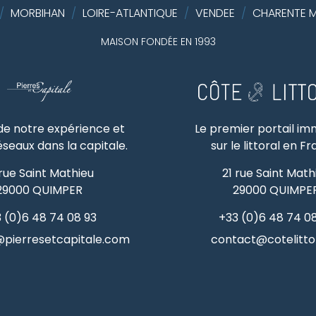
/
MORBIHAN
/
LOIRE-ATLANTIQUE
/
VENDEE
/
CHARENTE M
MAISON FONDÉE EN 1993
 de notre expérience et
Le premier portail im
éseaux dans la capitale.
sur le littoral en F
 rue Saint Mathieu
21 rue Saint Math
29000
QUIMPER
29000
QUIMPE
 (0)6 48 74 08 93
+33 (0)6 48 74 0
pierresetcapitale.com
contact@cotelittor