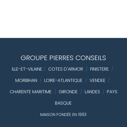
contact.id = projet.idcontact WHERE projet.public = 1
AND projet.resume <>'' AND projet.id IN(SELECT idprojet
FROM projetcodeunique WHERE idcodeunique = 877)
ORDER BY contact.id DESC
GROUPE PIERRES CONSEILS
ILLE-ET-VILAINE
/
COTES D'ARMOR
/
FINISTERE
/
MORBIHAN
/
LOIRE-ATLANTIQUE
/
VENDEE
/
CHARENTE MARITIME
/
GIRONDE
/
LANDES
PAYS
/
BASQUE
MAISON FONDÉE EN 1993