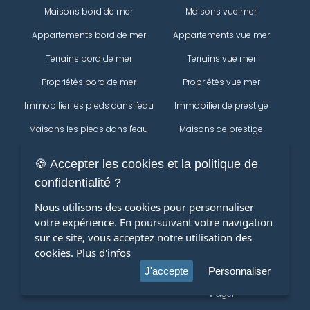
Maisons bord de mer
Maisons vue mer
Appartements bord de mer
Appartements vue mer
Terrains bord de mer
Terrains vue mer
Propriétés bord de mer
Propriétés vue mer
Immobilier les pieds dans l'eau
Immobilier de prestige
Maisons les pieds dans l'eau
Maisons de prestige
Appartements les pieds dans
Appartements de prestige
🍪 Accepter les cookies et la politique de
l'eau
Propriétés
confidentialité ?
Terrains les pieds dans l'eau
Immobilier
Nous utilisons des cookies pour personnaliser
Propriétés les pieds dans l'eau
votre expérience. En poursuivant votre navigation
Maisons
Modifier votre recherche
sur ce site, vous acceptez notre utilisation des
Appartements
cookies.
Plus d'infos
terrains
J'accepte
Personnaliser
Viager