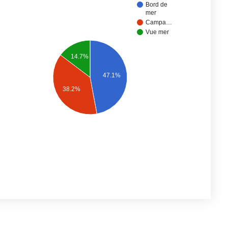
Bord de
mer
Campa…
Vue mer
14.7%
47.1%
38.2%