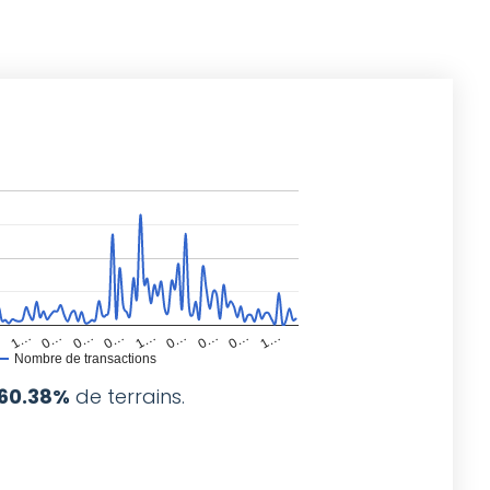
…
1…
0…
0…
0…
1…
0…
0…
0…
1…
Nombre de transactions
60.38%
de terrains.