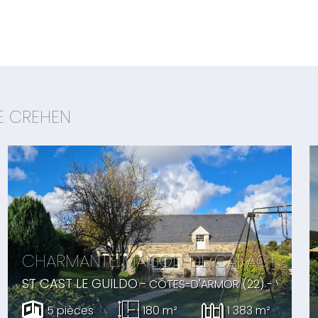
E CREHEN
COTE D'ARMOR
CHARMANTE MAISON DE CARACTERE A
ST CAST LE GUILDO
- CÔTES-D'ARMOR (22) -
VENDU
-
5 pièces
180 m²
1 383 m²