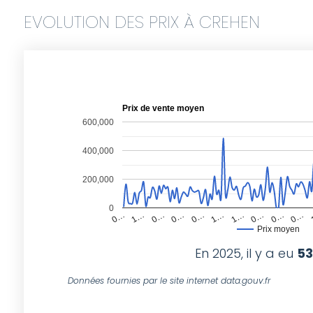
EVOLUTION DES PRIX À CREHEN
Prix de vente moyen
600,000
400,000
200,000
0
0…
1…
0…
0…
0…
1…
1…
0…
0…
0…
Prix moyen
En 2025, il y a eu
53
Données fournies par le site internet data.gouv.fr