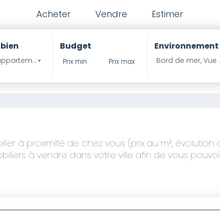
Acheter
Vendre
Estimer
 bien
Budget
Environnement
ppartement , Propritété ?
Bord de mer, Vue 
r à proximité de chez vous (prix au m², évolution de
iliers à vendre dans votre ville afin de vous pouvo