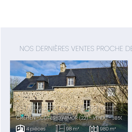
NOS DERNIÈRES VENTES PROCHE D
CHARMANTE LONGERE RENOVEE EN 
CREHEN
- CÔTES-D'ARMOR (22) -
VENDU
- JB5033
4 pièces
98 m²
980 m²