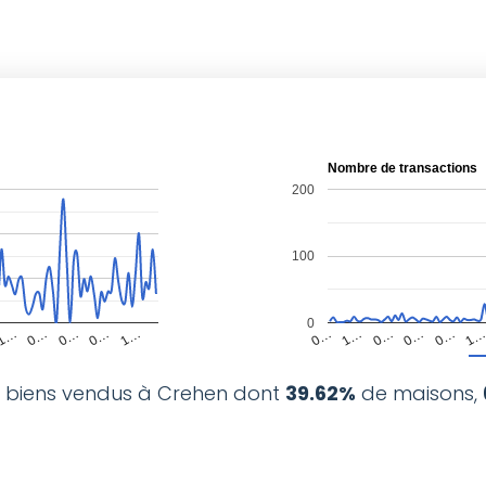
Nombre de transactions
200
100
0
1…
0…
0…
0…
1…
0…
1…
0…
0…
0…
1
biens vendus à Crehen dont
39.62%
de maisons,