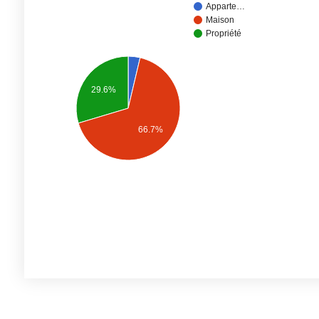
Apparte…
Maison
Propriété
29.6%
66.7%