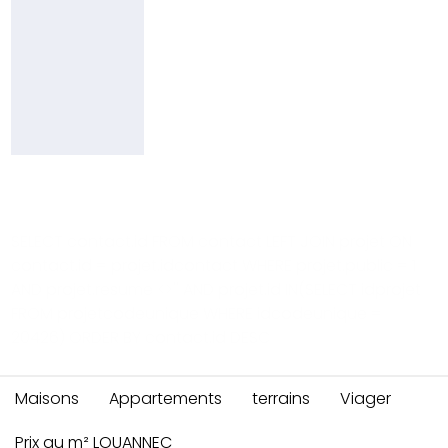
69
66
49
95
yd@pierresetmer.fr
SELECT contact.id FROM contact LEFT JOIN projet ON
contact.id = projet.idcontact WHERE projet.public = 1
AND projet.resume <>'' AND projet.id IN(SELECT idprojet
FROM projetcodeunique WHERE idcodeunique =
20426) ORDER BY contact.id DESC
Maisons
Appartements
terrains
Viager
Prix au m² LOUANNEC