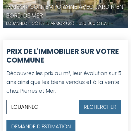
MAISON CONTEMPORAINE AVEC JARDIN EN
BORD DE MER
LOUANNEC
- CÔTES-D'ARMOR (22) -
630 000
€ F.A.I.
-
YD5620
PRIX DE L'IMMOBILIER SUR VOTRE
COMMUNE
Découvrez les prix au m², leur évolution sur 5
ans ainsi que les biens vendus et à la vente
chez Pierres et Mer.
DEMANDE D'ESTIMATION