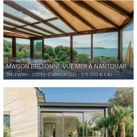
MAISON BRETONNE VUE MER À NANTOUAR
TRELEVERN
- CÔTES-D'ARMOR (22) -
575 000
€ F.A.I.
-
YD5679