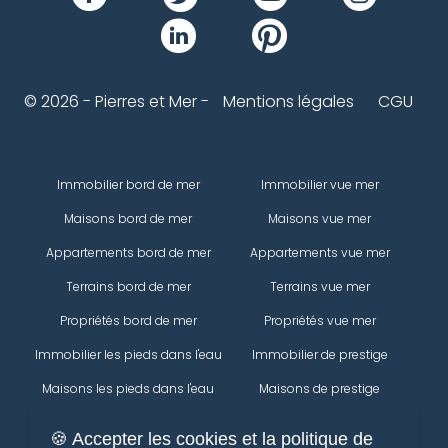
© 2026 - Pierres et Mer -
Mentions légales
CGU
Immobilier bord de mer
Immobilier vue mer
Maisons bord de mer
Maisons vue mer
Appartements bord de mer
Appartements vue mer
Terrains bord de mer
Terrains vue mer
Propriétés bord de mer
Propriétés vue mer
Immobilier les pieds dans l'eau
Immobilier de prestige
Maisons les pieds dans l'eau
Maisons de prestige
Appartements les pieds dans
Appartements de prestige
🍪 Accepter les cookies et la politique de
l'eau