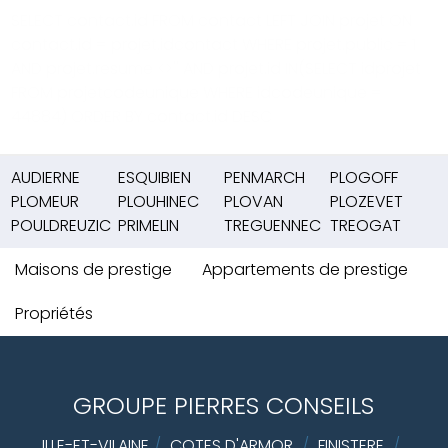
SELECT contact.id FROM contact LEFT JOIN projet ON
contact.id = projet.idcontact WHERE projet.public = 1
AND projet.resume <>'' AND projet.id IN(SELECT idprojet
FROM projetcodeunique WHERE idcodeunique =
44884) ORDER BY contact.id DESC
AUDIERNE
ESQUIBIEN
PENMARCH
PLOGOFF
PLOMEUR
PLOUHINEC
PLOVAN
PLOZEVET
POULDREUZIC
PRIMELIN
TREGUENNEC
TREOGAT
Maisons de prestige
Appartements de prestige
Propriétés
GROUPE PIERRES CONSEILS
ILLE-ET-VILAINE
/
COTES D'ARMOR
/
FINISTERE
/