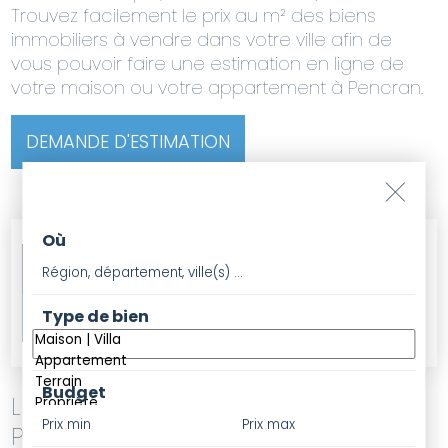
Trouvez facilement le prix au m² des biens
immobiliers à vendre dans votre ville afin de
vous pouvoir faire une estimation en ligne de
votre maison ou votre appartement à Pencran.
DEMANDE D'ESTIMATION
Où
Type de bien
Budget
LES PRIX MOYENS DE L'IMMOBILIER À
PENCRAN